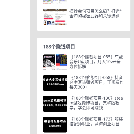
摘抄金句项目怎么搞？打造*
金句的秘密武器和关键选题
188个赚钱项目
《188个赚钱项目-055》车载
音乐U盘项目，月入10w+全
方位拆解
《188个赚钱项目-058》抖音
名字写诗赚钱项目，正规操作
每天300+
《188个赚钱项目-130》stea
m游戏搬砖项目，完整版教
学，学会即可赚钱
《188个赚钱项目-173》服装
搭配师职业，蓝海创业项目