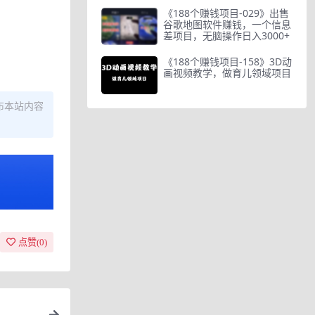
《188个赚钱项目-029》出售
谷歌地图软件赚钱，一个信息
差项目，无脑操作日入3000+
《188个赚钱项目-158》3D动
画视频教学，做育儿领域项目
布本站内容
点赞(
0
)