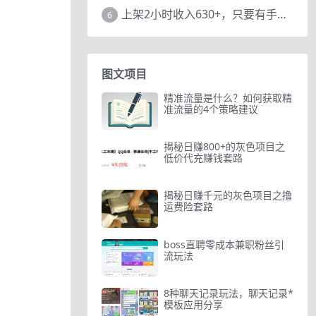
上架2小时收入630+，只要有手就能做的AI搞钱项目，奶奶看完都能学会!
6
图文项目
精准流量是什么？如何获取精
准流量的4个策略建议
揭秘日赚800+的灰色项目之
低价代充赚钱套路
揭秘日赚千元的灰色项目之撸
运费险套路
boss直聘零成本兼职粉丝引
流玩法
8种聊天记录玩法，聊天记录*
模板应用分享