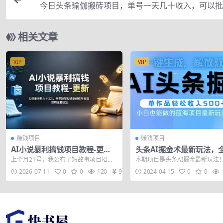
今日头条瑜伽搬砖项目，单号一天几十收入，可以批
作！【视频教
相关文章
VIP
VIP
赚钱项目
赚钱项目
AI小说暴利搞钱项目教程-更
头条AI掘金术最新玩法，全
新，大佬亲测月入1-3万，从零
作无需人工修稿，一键生
上个月21号，我公布了短故事项目招募
本期项目是头条AI掘金最新玩法！
教学短故事创作与投稿变现全套
文章收益500+
预告。推文一发，私下有不少朋友咨询
法是继手搓玩法的又一次升级！ 
2026-07-11
0
0
120
9.9
2024-04-15
0
0
我，关于短...
程有些...
玩法