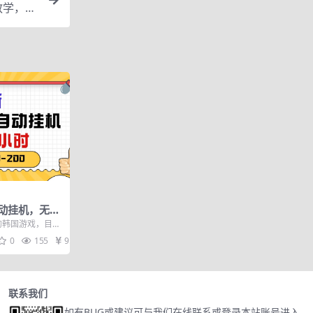
教学，视
动挂机，无脑
00-200
的韩国游戏，目前
全自动挂机搬砖
0
155
9.9
联系我们
如有BUG或建议可与我们在线联系或登录本站账号进入