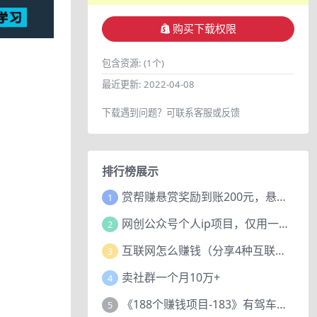
购买下载权限
包含资源:
(1个)
最近更新:
2022-04-08
下载遇到问题？可联系客服或反馈
排行榜展示
赏帮赚悬赏奖励到账200元，悬赏任务多劳多得，人人可做。
1
网创公众号个人ip项目，仅用一篇文章做到全网引流！
2
互联网怎么赚钱（分享4种互联网赚钱模式）
3
卖社群一个月10万+
4
《188个赚钱项目-183》有驾车评项目，动动小手，复制粘贴赚44元！
5