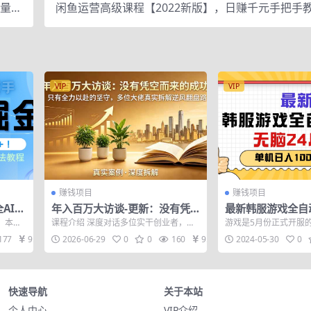
量操
闲鱼运营高级课程【2022新版】，日赚千元手把手
程】
频内容非常凝练
VIP
VIP
赚钱项目
赚钱项目
AI制
年入百万大访谈-更新：没有凭
最新韩服游戏全自
成单篇
空而来的成功，只有全力以赴的
24小时，单机日入1
 本玩
课程介绍 深度对话多位实干创业者，直
游戏是5月份正式开服
坚守，多位大佬真实拆解逆风翻
本期教
击年入百万背后的真实故事。他们也曾
正是吃肉的时候，只需
177
9.9
2026-06-29
0
0
160
9.9
2024-05-30
0
身陷困境、...
脚本一键2...
盘路
快速导航
关于本站
个人中心
VIP介绍