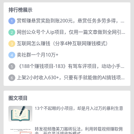
排行榜展示
赏帮赚悬赏奖励到账200元，悬赏任务多劳多得，人人可做。
1
网创公众号个人ip项目，仅用一篇文章做到全网引流！
2
互联网怎么赚钱（分享4种互联网赚钱模式）
3
卖社群一个月10万+
4
《188个赚钱项目-183》有驾车评项目，动动小手，复制粘贴赚44元！
5
上架2小时收入630+，只要有手就能做的AI搞钱项目，奶奶看完都能学会!
6
图文项目
13个不起眼的小项目，却是月入过万的暴利生意
转发视频撸美刀搬砖玩法，利用转载视频赚取佣
金，开启灵活增收新模式