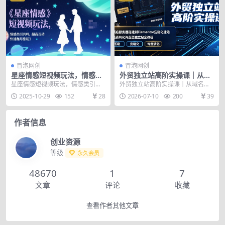
冒泡网创
冒泡网创
星座情感短视频玩法，情感类
外贸独立站高阶实操课｜从域
引共鸣，超高互动，快速起号
名服务器搭建到Elementor定
星座情感短视频玩法，情感类引共
外贸独立站高阶实操课｜从域名服
涨粉
制化建站，打造高转化询盘型
鸣，超高互动，快速起号涨粉 情感
务器搭建到Elementor定制化建
2025-10-29
152
28
2026-07-10
200
39
独立站全教程
赛道的视频各个平台...
站，打造高转化...
作者信息
创业资源
等级
永久会员
48670
1
7
文章
评论
收藏
查看作者其他文章