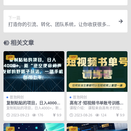
理，而是关键认知
下一篇
打造你的引流、转化、团队系统，让你收获很多引
爆流量、翻倍业绩的“杀手锏”
相关文章
VIP
VIP
冒泡网创
冒泡网创
复制粘贴的项目，日入4000
高有才·短视频书单账号训练
+，新“逆空使命“闷声发财的野
营，任何实体生意都可以在短
复制粘贴的项目，日入4000+，新
课程介绍： 课程来自高有才的短视
路子玩法，一部手机即可上手
视频上重塑一遍-价值1680元
“逆空使命“闷声发财的野路子玩法，
频书单账号训练营，价值1680元。
2023-09-23
176
9.9
2023-08-26
124
9.9
一部手机即可...
主要内容包括：...
VIP
VIP