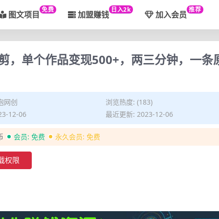
免费
日入2k
推荐
图文项目
加盟赚钱
加入会员
剪，单个作品变现500+，两三分钟，一条
泡网创
浏览热度: (183)
3-12-06
最近更新: 2023-12-06
币
会员:
免费
永久会员:
免费
载权限