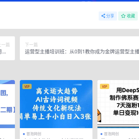
分享
收藏
上一篇
下一篇
月入2
运营型主播培训班：从0到1教你成为金牌运营型主播
揭秘】
课）
VIP
VIP
冒泡网创
冒泡网创