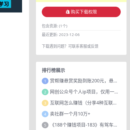
购买下载权限
包含资源:
(1个)
最近更新:
2023-12-06
下载遇到问题？可联系客服或反馈
排行榜展示
赏帮赚悬赏奖励到账200元，悬赏任务多劳多得，人人可做。
1
网创公众号个人ip项目，仅用一篇文章做到全网引流！
2
互联网怎么赚钱（分享4种互联网赚钱模式）
3
卖社群一个月10万+
4
《188个赚钱项目-183》有驾车评项目，动动小手，复制粘贴赚44元！
5