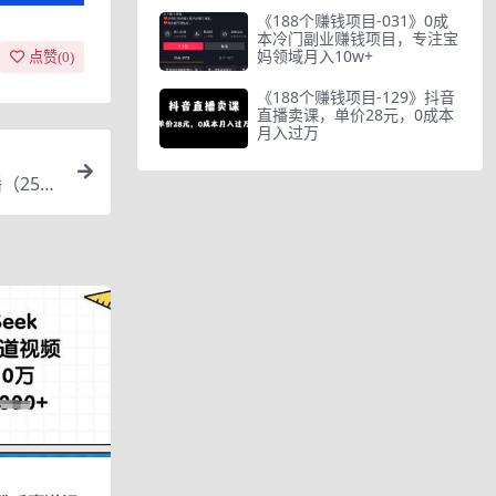
《188个赚钱项目-031》0成
本冷门副业赚钱项目，专注宝
妈领域月入10w+
点赞(
0
)
《188个赚钱项目-129》抖音
直播卖课，单价28元，0成本
月入过万
（25节