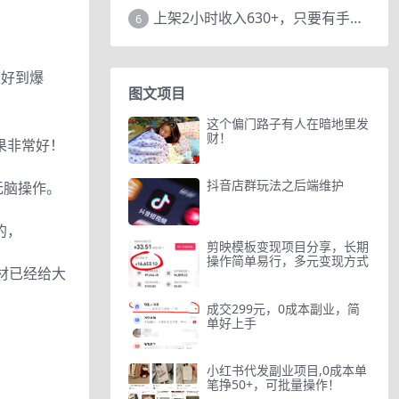
上架2小时收入630+，只要有手就能做的AI搞钱项目，奶奶看完都能学会!
6
量好到爆
图文项目
这个偏门路子有人在暗地里发
财！
果非常好！
抖音店群玩法之后端维护
无脑操作。
的，
剪映模板变现项目分享，长期
操作简单易行，多元变现方式
材已经给大
成交299元，0成本副业，简
单好上手
小红书代发副业项目,0成本单
笔挣50+，可批量操作！