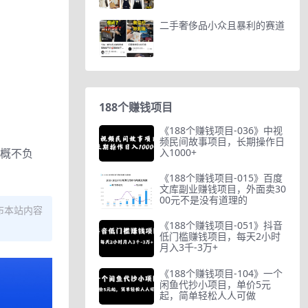
二手奢侈品小众且暴利的赛道
188个赚钱项目
《188个赚钱项目-036》中视
频民间故事项目，长期操作日
人概不负
入1000+
《188个赚钱项目-015》百度
文库副业赚钱项目，外面卖30
00元不是没有道理的
布本站内容
《188个赚钱项目-051》抖音
低门槛赚钱项目，每天2小时
月入3千-3万+
《188个赚钱项目-104》一个
闲鱼代抄小项目，单价5元
起，简单轻松人人可做