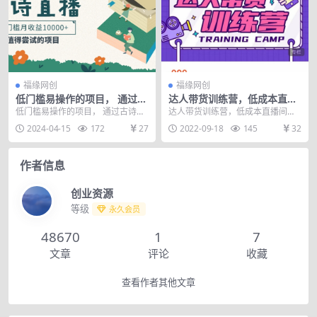
福缘网创
福缘网创
低门槛易操作的项目， 通过古
达人带货训练营，低成本直播
诗朗诵直播赚取佣金，低门槛
间搭建，零基础带货型短视频
低门槛易操作的项目， 通过古诗朗
达人带货训练营，低成本直播间搭
月收益万元【视频教程】
制作（价值999元）
诵直播赚取佣金，低门槛月收益万
建，零基础带货型短视频制作（价
2024-04-15
172
27
2022-09-18
145
32
元【视频教程】 在...
值999元） 课程目...
作者信息
创业资源
等级
永久会员
48670
1
7
文章
评论
收藏
查看作者其他文章