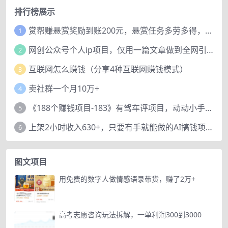
排行榜展示
赏帮赚悬赏奖励到账200元，悬赏任务多劳多得，人人可做。
1
网创公众号个人ip项目，仅用一篇文章做到全网引流！
2
互联网怎么赚钱（分享4种互联网赚钱模式）
3
卖社群一个月10万+
4
《188个赚钱项目-183》有驾车评项目，动动小手，复制粘贴赚44元！
5
上架2小时收入630+，只要有手就能做的AI搞钱项目，奶奶看完都能学会!
6
图文项目
用免费的数字人做情感语录带货，赚了2万+
高考志愿咨询玩法拆解，一单利润300到3000