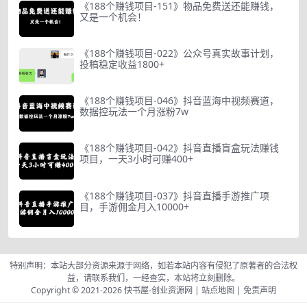
《188个赚钱项目-151》物品免费送还能赚钱，
又是一个机会！
《188个赚钱项目-022》公众号真实故事计划，
投稿稳定收益1800+
《188个赚钱项目-046》抖音蓝海中视频赛道，
数据控玩法一个月涨粉7w
《188个赚钱项目-042》抖音直播盲盒玩法赚钱
项目，一天3小时可赚400+
《188个赚钱项目-037》抖音直播手游推广项
目，手游佣金月入10000+
特别声明：本站大部分资源来源于网络，如若本站内容有侵犯了原著者的合法权
益，请联系我们，一经查实，本站将立刻删除。
Copyright © 2021-2026
快书屋-创业资源网
|
站点地图
|
免责声明