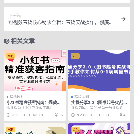
运营技巧分享
下一篇
短视频带货核心秘诀全辑：带货实战操作，彻底理
解好物分享的起号逻辑
相关文章
VIP
VIP
福缘网创
福缘网创
小红书精准获客指南：爆款查
实操分享2.0（图书起号实战
找、数据优化、私信引流、官
课），手把手教你如何从0-1
本课程为《小红书获客宝典》，聚
课程内容： 第01节第一节课程介绍.
方渠道对接技巧
玩转图书起号
焦小红书精准获客与账号运营全流
mp4 第02节第二节涨粉丝.mp4 第0
2026-03-13
136
36
2023-05-15
183
46
程，适合想通过小红书...
3...
VIP
VIP