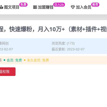
免费
日入2k
推荐
图文项目
加盟赚钱
加入会员
程，快速爆粉，月入10万+（素材+插件+视
缘网创
浏览热度: (173)
3-02-07
最近更新: 2023-02-07
币
会员:
免费
永久会员:
免费
载权限