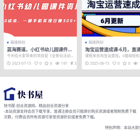
福缘网创
福缘网创
蓝海赛道，小红书幼儿园课件资
淘宝运营速成课-6月，直
源，0成本，一部手机实现日赚3
维玩法，引力魔方实操，
今天给大家带来的项目是《全新玩法幼
课程来自淘宝运营班。0基础轻松
00+
索爆破技术
儿园课件项目，0成本虚拟资源变现，日
系运营，不做假把式。10大核心
2023-07-15
0
0
197
38
2025-06-15
0
0
入300+...
解淘宝运...
快书屋-创业资源网，精品创业资源分享
-本站资源支持会员下载专享，普通注册会员只能原价购买资源或者限制免费下载
次数，付费会员所有资源可享受资源折扣或者免费下载。
特别声明：本站大部