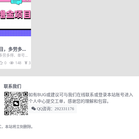
目，多劳多
0+
多劳多得、单号
分享的是一个微信
0
148
35
联系我们
如有BUG或建议可与我们在线联系或登录本站账号进入
个人中心提交工单，感谢您的理解和包容。
QQ咨询：292331176
实，本站将立刻删除。