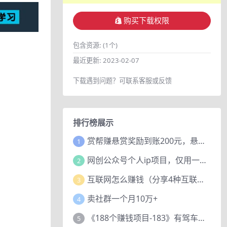
购买下载权限
包含资源:
(1个)
最近更新:
2023-02-07
下载遇到问题？可联系客服或反馈
排行榜展示
赏帮赚悬赏奖励到账200元，悬赏任务多劳多得，人人可做。
1
网创公众号个人ip项目，仅用一篇文章做到全网引流！
2
互联网怎么赚钱（分享4种互联网赚钱模式）
3
卖社群一个月10万+
4
《188个赚钱项目-183》有驾车评项目，动动小手，复制粘贴赚44元！
5