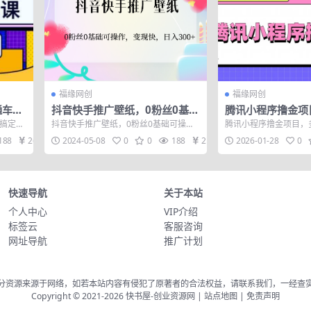
福缘网创
福缘网创
通车六
抖音快手推广壁纸，0粉丝0基础
腾讯小程序撸金项
三阶搜
可操作，变现快，日入300+
得、单号轻松日入2
搞定淘
抖音快手推广壁纸，0粉丝0基础可操
腾讯小程序撸金项目，
模块分
作，变现快，日入300+ 利用抖音快手推
轻松日入20+ 本期所
188
26
2024-05-08
0
0
188
21
2026-01-28
0
广壁纸...
小程序游...
快速导航
关于本站
个人中心
VIP介绍
标签云
客服咨询
网址导航
推广计划
分资源来源于网络，如若本站内容有侵犯了原著者的合法权益，请联系我们，一经查
Copyright © 2021-2026
快书屋-创业资源网
|
站点地图
|
免责声明