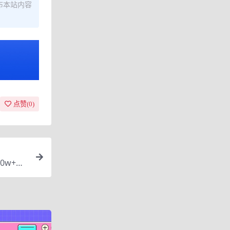
布本站内容
点赞(
0
)
0w+