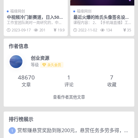
福缘网创
福缘网创
中视频冷门新赛道，日入500
最近火爆的姓氏头像签名设计
+，做的人少 三天之内必起号
半无人直播项目（教程+10G素
工作室团队耗时一周研究的，中视
课程内容： 2、【手机端直播】工
材+直播话术）
频冷门新赛道，做的人少 三天之内
具+直播教程 6、对标账号 5、签名
2023-09-17
201
19.9
2022-11-02
134
35
必起号
头像设计【直...
作者信息
创业资源
等级
永久会员
48670
1
7
文章
评论
收藏
查看作者其他文章
排行榜展示
赏帮赚悬赏奖励到账200元，悬赏任务多劳多得，人人可做。
1