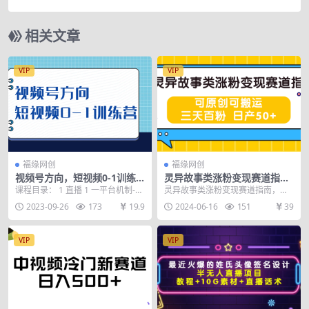
拍出高级感的美食画面
相关文章
VIP
VIP
福缘网创
福缘网创
视频号方向，短视频0-1训练
灵异故事类涨粉变现赛道指
营（10节直播课程）
南，可原创可搬运，三天百粉
课程目录： 1 直播 1 一平台机制-深
灵异故事类涨粉变现赛道指南，可
日产50+
度了解各平台核心算法-与流量分配
原创可搬运，三天百粉 日产50+ 本
2023-09-26
173
19.9
2024-06-16
151
39
机制. ...
期项目所做的是...
VIP
VIP