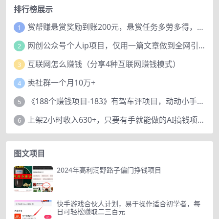
排行榜展示
赏帮赚悬赏奖励到账200元，悬赏任务多劳多得，人人可做。
1
网创公众号个人ip项目，仅用一篇文章做到全网引流！
2
互联网怎么赚钱（分享4种互联网赚钱模式）
3
卖社群一个月10万+
4
《188个赚钱项目-183》有驾车评项目，动动小手，复制粘贴赚44元！
5
上架2小时收入630+，只要有手就能做的AI搞钱项目，奶奶看完都能学会!
6
图文项目
2024年高利润野路子偏门挣钱项目
快手游戏合伙人计划，易于操作适合初学者，每
日可轻松赚取二三百元