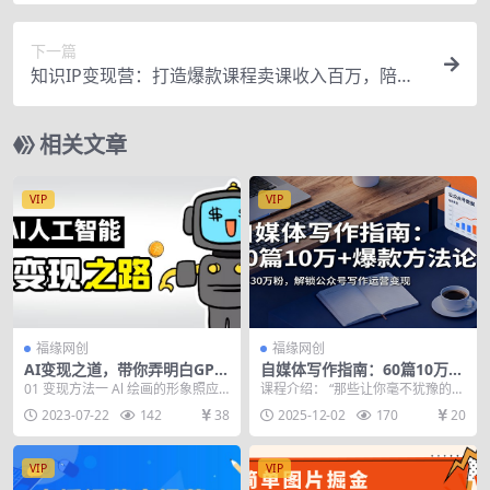
时，一个号一天1500-2000元
下一篇
知识IP变现营：打造爆款课程卖课收入百万，陪你
打出磨人生第费付门一课
相关文章
VIP
VIP
福缘网创
福缘网创
AI变现之道，带你弄明白GP
自媒体写作指南：60篇10万
T，AI的赚钱方法
+爆款方法论，半年30万粉，
01 变现方法一 Al 绘画的形象照应
课程介绍： “那些让你毫不犹豫的选
解锁公众号写作运营变现
用. html 02 变现方法一 A1 绘...
择，才会让你收获满满。” 哈喽啊，
2023-07-22
142
38
2025-12-02
170
20
我是肥猫，我...
VIP
VIP