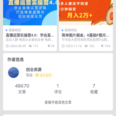
福缘网创
福缘网创
直播运营实操营4.0：学会直播
简单图片掘金，0基础P图月入
运营逻辑打造爆量直播间，实
2万+，无脑搬运1分钟搞定
适合人群 电商从业者创业者 电商行
今天给大家带来的项目是照片p图掘
战精准运营
业老板 实体商家转型 内容大纲 第
金，用咱们的工具，0基础也可以
2024-06-09
112
39
2023-11-16
142
19.9
一课:找对标...
做，完全无脑搬运，...
作者信息
创业资源
等级
永久会员
48670
1
7
文章
评论
收藏
查看作者其他文章