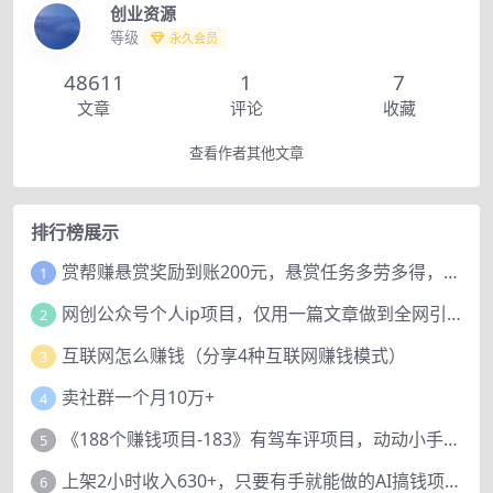
创业资源
等级
永久会员
48611
1
7
文章
评论
收藏
查看作者其他文章
排行榜展示
赏帮赚悬赏奖励到账200元，悬赏任务多劳多得，人人可做。
1
网创公众号个人ip项目，仅用一篇文章做到全网引流！
2
互联网怎么赚钱（分享4种互联网赚钱模式）
3
卖社群一个月10万+
4
《188个赚钱项目-183》有驾车评项目，动动小手，复制粘贴赚44元！
5
上架2小时收入630+，只要有手就能做的AI搞钱项目，奶奶看完都能学会!
6