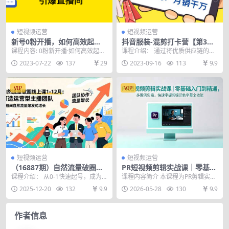
短视频运营
短视频运营
新号0粉开播，如何高效起
抖音服装-混剪打卡营【第3
号？新号破流量拉精准逻辑与
期】，女装混剪，月销千万
课程内容: 0粉新开播·如何高效起
课程介绍： 通过将优质供应链的服
方法，引爆直播间
号？ 1.开头 2.Part1：开播前必须做
装产品，做成图文混剪素材，发布
2023-07-22
137
29
2023-09-16
113
9.9
哪...
在抖音快手小红书，...
VIP
VIP
短视频运营
短视频运营
（16887期）自然流量破圈线
PR短视频剪辑实战课｜零基础
上课1-12月：打造运营型主播
入门到精通，多案例实操，快
课程介绍： 从0-1快速起号，成为
课程内容简介 本课程为PR剪辑实战
团队 直播间自然流量爆发式增
速掌握剪辑调色字幕全技能
运营型主播，掌握主播必备三大技
课，从软件初识、界面模块讲解入
2025-12-20
132
9.9
2026-05-28
130
9.9
长
能。帮助你快速复...
手，结合美食、粘...
作者信息