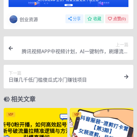
创业资源
分享
收藏
点赞(
0
)
上一篇
腾讯视频APP中视频计划，AI一键制作，刷爆流量
分成收益，日入1500+
下一篇
日赚几千低门槛傻瓜式冷门赚钱项目
相关文章
VIP
VIP