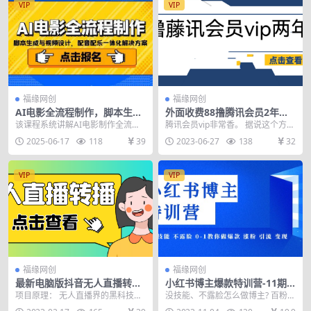
VIP
VIP
福缘网创
福缘网创
AI电影全流程制作，脚本生成
外面收费88撸腾讯会员2年，
与视频设计，配音配乐一体化
号称百分百成功，具体自测
该课程系统讲解AI电影制作全流程
腾讯会员vip非常香。 据说这个方法
解决方案
【操作教程】
技术，涵盖剧本生成、画面设计、
都已经存活3年了。 花88买的教
2025-06-17
118
39
2023-06-27
138
32
配音配乐、剪辑成片...
程，已亲测秒...
VIP
VIP
福缘网创
福缘网创
最新电脑版抖音无人直播转播
小红书博主爆款特训营-11期
软件+直播源获取+商品获取
无需技能 不露脸 0-1教你做爆
项目原理： 无人直播界的黑科技，
没技能、不露脸怎么做博主? 百粉千
【全套软件+教程】
款 涨粉 引流 变现
可以实时转播抖音的直播，转播到
粉怎么源源不断变现? 怎么做爆款、