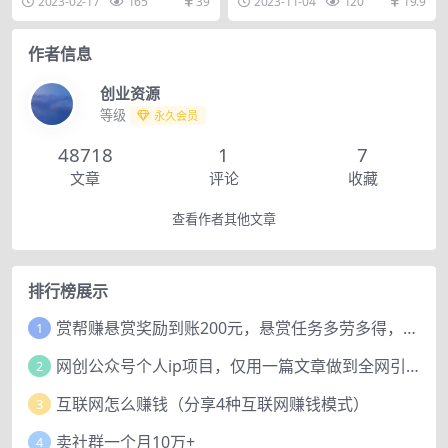
2023-02-17
165
39
2023-11-04
120
19.9
其他平台直播，简单...
涨粉、引流?...
作者信息
创业资源
等级
永久会员
48718
1
7
文章
评论
收藏
查看作者其他文章
排行榜展示
赏帮赚悬赏奖励到账200元，悬赏任务多劳多得，人人可做。
1
网创公众号个人ip项目，仅用一篇文章做到全网引流！
2
互联网怎么赚钱（分享4种互联网赚钱模式）
3
卖社群一个月10万+
4