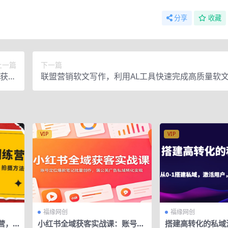
分享
收藏
上一篇
下一篇
，获取
联盟营销软文写作，利用AL工具快速完成高质量软
询单
赚$145
VIP
VIP
福缘网创
福缘网创
营，
小红书全域获客实战课：账号定
搭建高转化的私域流