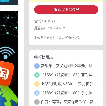
购买下载权限
包含资源:
(1个)
最近更新:
2022-12-12
下载遇到问题？可联系客服或反馈
排行榜展示
赏帮赚悬赏奖励到账200元，悬赏任务多劳多得，人人可做。
1
《188个赚钱项目-183》有驾车评项目，动动小手，复制粘贴赚44元！
2
上架2小时收入630+，只要有手就能做的AI搞钱项目，奶奶看完都能学会!
3
《188个赚钱项目-180》手机尾号测试评分项目，短视频直播日赚200+
4
百度推荐官，每天稳定低保，教程赠上
5