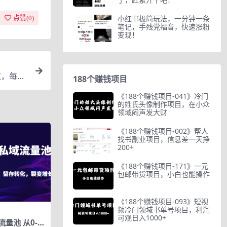
小红书极简玩法，一分钟一条
点赞(
0
)
笔记，手残党福音，快速涨粉
变现！
文，每单
188个赚钱项目
《188个赚钱项目-041》冷门
的姓氏头像制作项目，在小众
领域闷声发大财
《188个赚钱项目-002》帮人
找书副业项目，信息差一天挣
200+
《188个赚钱项目-171》一元
包邮带货项目，小白也能操作
《188个赚钱项目-093》短视
频冷门领域书单号项目，利润
可观日入1000+
量池 从0-1