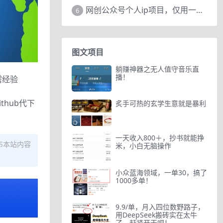
网创公众号个人ip项目，仅用一篇文章做到全网引流！
6
图文项目
躺赚神器之无人值守音乐直
播！
需经验
thub代下
炙手可热的玄学生意就是暴利
一天收入800＋，抄书就能挣
布本站内容
米，小白无脑操作
小众蓝海领域，一单30，搞了
1000多单！
9.9/单，月入四位数野路子，
用DeepSeek搬砖实在太牛
了，赶紧开干吧！