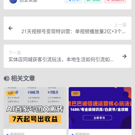
上一篇
21天视频号变现特训营：单视频播放量2亿+3个月
涨粉30w+变现20w+（第14期）
下一篇
实体店同城获客引流玩法，本地生活如何引流如何
做团购直播（19节课时）
相关文章
VIP
VIP
福缘网创
福缘网创