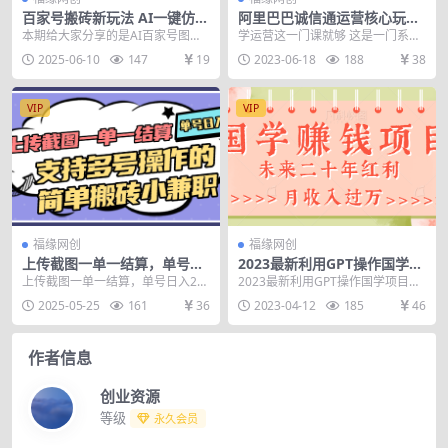
百家号搬砖新玩法 AI一键仿写
阿里巴巴诚信通运营核心玩法
爆文 7天起号出收益
课程，1688/专业级知识库/白
本期给大家分享的是AI百家号图文
学运营这一门课就够 这是一门系统
皮书/全攻略
搬砖项目。 简单的说，就是用AI改
的学习运营课程，干货满满，诚意
2025-06-10
147
19
2023-06-18
188
38
写爆款文章发布...
十足。 9大模块，...
VIP
VIP
福缘网创
福缘网创
上传截图一单一结算，单号日
2023最新利用GPT操作国学项
入20R，支持多号操作的简单
目赚钱玩法，未来二十年红
上传截图一单一结算，单号日入20
2023最新利用GPT操作国学项目赚
搬砖小兼职
利，一单收益200+
R，支持多号操作的简单搬砖小兼职
钱玩法，未来二十年红利，一单收
2025-05-25
161
36
2023-04-12
185
46
这个项目看着有...
益200+ 明...
作者信息
创业资源
等级
永久会员