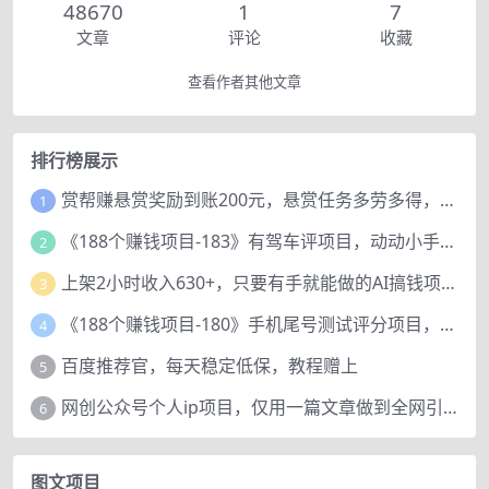
48670
1
7
文章
评论
收藏
查看作者其他文章
排行榜展示
赏帮赚悬赏奖励到账200元，悬赏任务多劳多得，人人可做。
1
《188个赚钱项目-183》有驾车评项目，动动小手，复制粘贴赚44元！
2
上架2小时收入630+，只要有手就能做的AI搞钱项目，奶奶看完都能学会!
3
《188个赚钱项目-180》手机尾号测试评分项目，短视频直播日赚200+
4
百度推荐官，每天稳定低保，教程赠上
5
网创公众号个人ip项目，仅用一篇文章做到全网引流！
6
图文项目