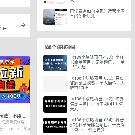
国学赛道如何变现？运营小国
学的创新玩法
0+
188个赚钱项目
《188个赚钱项目-187》小红
书商单项目，无脑搬运，一单
150元起
《188个赚钱项目-030》百度
答题副业赚钱，单人操作一天
收益100+
《188个赚钱项目-142》海外
信息差项目，每单利润10-30
美元
玩法，不用注
《188个赚钱项目-064》抖音
新日入1000
台任务难度非常
好物种草号赚钱项目，一天挣
广平台的短剧拉
1000比上班还要多！
0
125
9.9