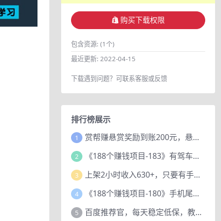
购买下载权限
包含资源:
(1个)
最近更新:
2022-04-15
下载遇到问题？可联系客服或反馈
排行榜展示
赏帮赚悬赏奖励到账200元，悬赏任务多劳多得，人人可做。
1
《188个赚钱项目-183》有驾车评项目，动动小手，复制粘贴赚44元！
2
上架2小时收入630+，只要有手就能做的AI搞钱项目，奶奶看完都能学会!
3
《188个赚钱项目-180》手机尾号测试评分项目，短视频直播日赚200+
4
百度推荐官，每天稳定低保，教程赠上
5