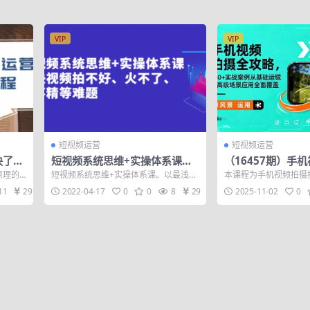
VIP
VIP
短视频运营
短视频运营
决了小
短视频系统思维+实操体系课：
（16457期）手
解决视频拍不好、火不了、做不
略，150+实战案
原理的
短视频系统思维+实操体系课。以最浅显
本课程为‌手机视频拍摄
精等难题
到高级场景应用全
别谈上
懂得形式，让每位创作者都能顺利找到
盖150+个实战教...
11
29
2022-04-17
0
0
8
29
2025-11-02
0
自身闪光点...