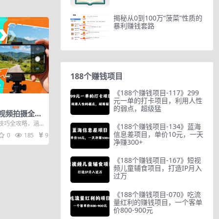
揭秘从0到100万“菠菜”性质的
暴利赚钱套路
188个赚钱项目
《188个赚钱项目-117》299
元一单的打卡项目，利用人性
的弱点，超级猛
机视频拍摄全攻
例从基础运镜
技巧全攻略‌，涵
《188个赚钱项目-134》蓝海
面覆盖
信息差项目，单价10元，一天
0
185
9.9
净赚300+
《188个赚钱项目-167》短视
频儿童辅食项目，打造IP月入
过万
《188个赚钱项目-070》吃流
量红利的赚钱项目，一个客单
价800-900元