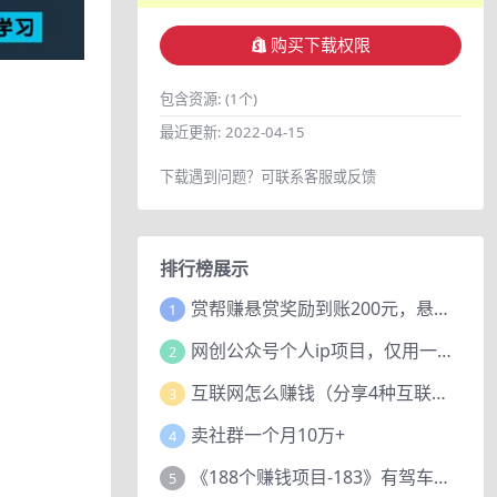
购买下载权限
包含资源:
(1个)
最近更新:
2022-04-15
下载遇到问题？可联系客服或反馈
排行榜展示
赏帮赚悬赏奖励到账200元，悬赏任务多劳多得，人人可做。
1
网创公众号个人ip项目，仅用一篇文章做到全网引流！
2
互联网怎么赚钱（分享4种互联网赚钱模式）
3
卖社群一个月10万+
4
《188个赚钱项目-183》有驾车评项目，动动小手，复制粘贴赚44元！
5