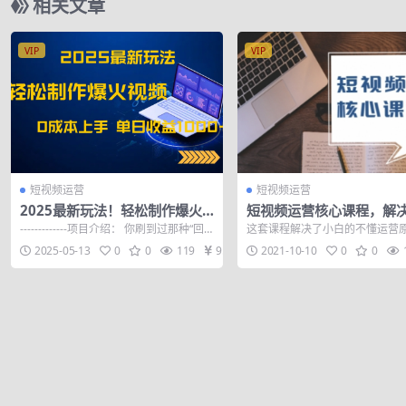
相关文章
VIP
VIP
短视频运营
短视频运营
2025最新玩法！轻松制作爆火
短视频运营核心课程，解
视频，0成本上手，单日收益10
白的不懂运营原理的苦恼
-------------项目介绍： 你刷到过那种“回
这套课程解决了小白的不懂运营
00+
答我的”视频吗？搞笑有趣，...
苦恼，甚至迟迟破不了播放，更
2025-05-13
0
0
119
9.9
2021-10-10
0
0
热门了，那么...