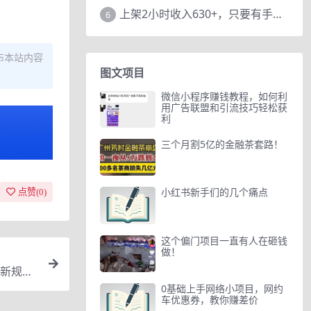
上架2小时收入630+，只要有手就能做的AI搞钱项目，奶奶看完都能学会!
6
布本站内容
图文项目
微信小程序赚钱教程，如何利
用广告联盟和引流技巧轻松获
利
三个月割5亿的金融茶套路！
小红书新手们的几个痛点
点赞(
0
)
这个偏门项目一直有人在砸钱
做！
新规后
0基础上手网络小项目，网约
车优惠券，教你赚差价