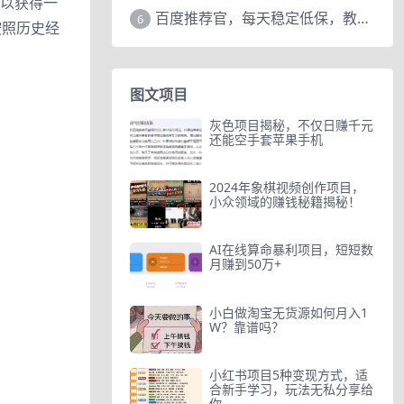
可以获得一
百度推荐官，每天稳定低保，教程赠上
6
按照历史经
图文项目
灰色项目揭秘，不仅日赚千元
还能空手套苹果手机
2024年象棋视频创作项目，
小众领域的赚钱秘籍揭秘！
AI在线算命暴利项目，短短数
月赚到50万+
小白做淘宝无货源如何月入1
W？靠谱吗？
小红书项目5种变现方式，适
合新手学习，玩法无私分享给
你