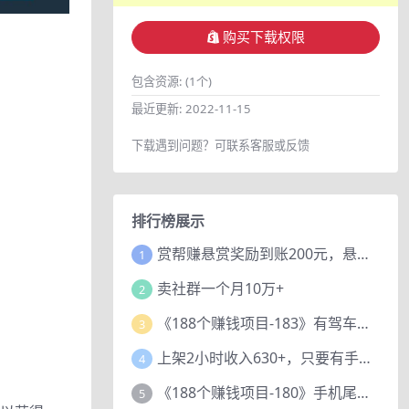
购买下载权限
包含资源:
(1个)
最近更新:
2022-11-15
下载遇到问题？可联系客服或反馈
排行榜展示
赏帮赚悬赏奖励到账200元，悬赏任务多劳多得，人人可做。
1
卖社群一个月10万+
2
《188个赚钱项目-183》有驾车评项目，动动小手，复制粘贴赚44元！
3
上架2小时收入630+，只要有手就能做的AI搞钱项目，奶奶看完都能学会!
4
《188个赚钱项目-180》手机尾号测试评分项目，短视频直播日赚200+
5