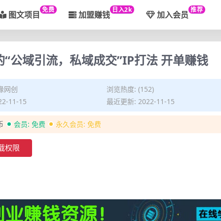
免费
日入2k
推荐
图文项目
加盟赚钱
加入会员
新的“公域引流，私域成交”IP打法 开单赚钱
缘网创
浏览热度: (152)
2-11-15
最近更新: 2022-11-15
币
会员:
免费
永久会员:
免费
载权限