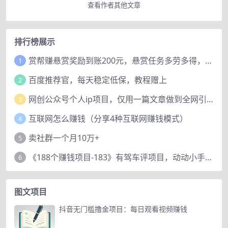
查看作者其他文章
排行榜展示
赏帮赚悬赏奖励到账200元，悬赏任务多劳多得，人人可做。
1
百度推荐官，每天稳定低保，教程赠上
2
网创公众号个人ip项目，仅用一篇文章做到全网引流！
3
互联网怎么赚钱（分享4种互联网赚钱模式）
4
卖社群一个月10万+
5
《188个赚钱项目-183》有驾车评项目，动动小手，复制粘贴赚44元！
6
图文项目
抖音无门槛撸金项目：每日观看视频赚钱