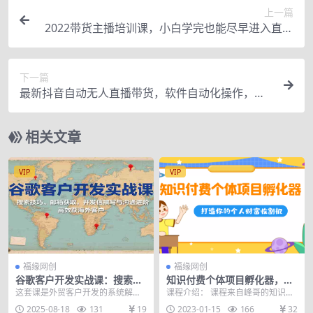
上一篇
2022带货主播培训课，小白学完也能尽早进入直播
行业
下一篇
最新抖音自动无人直播带货，软件自动化操作，全
程不用管理（视频教程+软件）
相关文章
VIP
VIP
福缘网创
福缘网创
谷歌客户开发实战课：搜索技
知识付费个体项目孵化器，打
巧、邮箱获取，开发信撰写与
造你的个人财富收割机（价值
这套课是外贸客户开发的系统解决
课程介绍： 课程来自峰哥的知识付
沟通进阶，高效获海外客户
1680元）
方案，包含三大核心模块：1）开发
费个体项目孵化器，打造你的个人
2025-08-18
131
19
2023-01-15
166
32