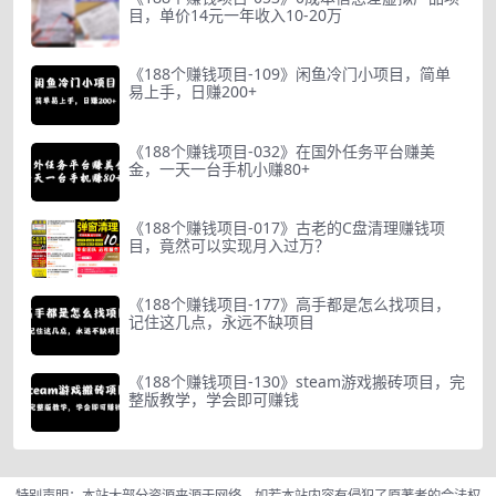
目，单价14元一年收入10-20万
《188个赚钱项目-109》闲鱼冷门小项目，简单
易上手，日赚200+
《188个赚钱项目-032》在国外任务平台赚美
金，一天一台手机小赚80+
《188个赚钱项目-017》古老的C盘清理赚钱项
目，竟然可以实现月入过万？
《188个赚钱项目-177》高手都是怎么找项目，
记住这几点，永远不缺项目
《188个赚钱项目-130》steam游戏搬砖项目，完
整版教学，学会即可赚钱
特别声明：本站大部分资源来源于网络，如若本站内容有侵犯了原著者的合法权