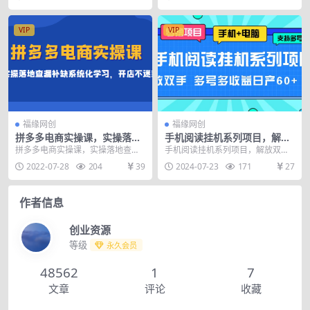
客户篇（20课）涵...
财富收割机，价值1...
VIP
VIP
福缘网创
福缘网创
拼多多电商实操课，实操落地
手机阅读挂机系列项目，解放
查漏补缺系统化学习，开店不
双手 多号多收益日产60+
拼多多电商实操课，实操落地查漏
手机阅读挂机系列项目，解放双手
迷茫（价值299元）
补缺系统化学习，开店不迷茫（价
多号多收益日产60+ 这类项目应该
2022-07-28
204
39
2024-07-23
171
27
值299元） 课程目...
小伙伴们都很熟...
作者信息
创业资源
等级
永久会员
48562
1
7
文章
评论
收藏