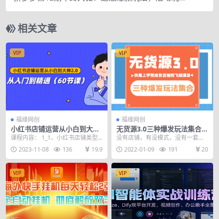
法，付费工具玩法，诊断和方向
相关文章
VIP
VIP
福缘网创
福缘网创
小红书店铺运营从小白到大神
无货源3.0三种爆发玩法集合，
2.0，从入门到精通（60节
快速上手完成你的店铺飞起爆
课程内容： 1_1、小红书店铺类型
没有店铺，有没模式，没有一套系
课）
发
以及开店注意.mp4 2_2、小红书做
统可落地的打法，一切都是空谈！
2023-11-08
136
19.9
2022-01-09
191
20
垂直还是...
安哥过通对各种法玩的...
VIP
VIP