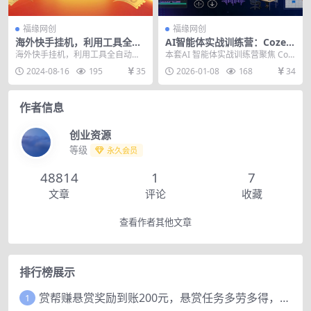
福缘网创
福缘网创
海外快手挂机，利用工具全自
AI智能体实战训练营：Coze、
动看广告 ，每天轻松两三张
Dify双平台开发，视频创作、
海外快手挂机，利用工具全自动看
本套AI 智能体实战训练营聚焦 Coz
办公助手全覆盖
广告 ，每天轻松两三张
e 与 Dify 双平台开发，专为 AI ...
2024-08-16
195
35
2026-01-08
168
34
作者信息
创业资源
等级
永久会员
48814
1
7
文章
评论
收藏
查看作者其他文章
排行榜展示
赏帮赚悬赏奖励到账200元，悬赏任务多劳多得，人人可做。
1