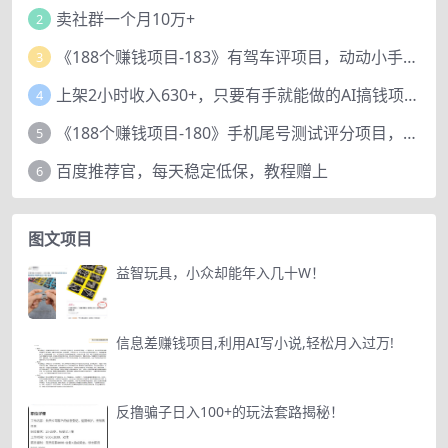
卖社群一个月10万+
2
《188个赚钱项目-183》有驾车评项目，动动小手，复制粘贴赚44元！
3
上架2小时收入630+，只要有手就能做的AI搞钱项目，奶奶看完都能学会!
4
《188个赚钱项目-180》手机尾号测试评分项目，短视频直播日赚200+
5
百度推荐官，每天稳定低保，教程赠上
6
图文项目
益智玩具，小众却能年入几十W！
信息差赚钱项目,利用AI写小说,轻松月入过万!
反撸骗子日入100+的玩法套路揭秘！