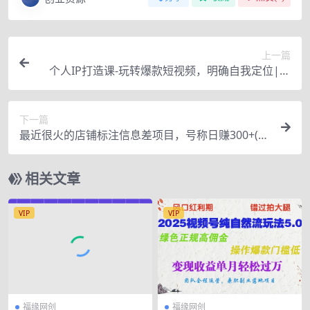
上一篇
个人IP打造课-玩转爆款短视频，明确自我定位|挖
掘商业价值|轻松上手做账号（无水印）
下一篇
最近很火的店铺标注信息差项目，号称日赚300+(项
目网站+详细教程)
相关文章
VIP
VIP
福缘网创
福缘网创