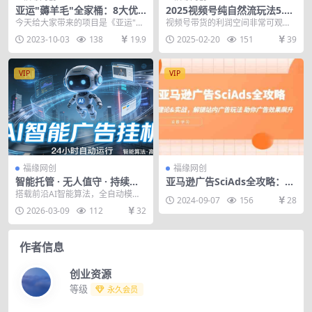
亚运"薅羊毛"全家桶：8大优
2025视频号纯自然流玩法5.
惠福利随易挑（附全套教程）
0，绿色正规高佣金，操作爆
今天给大家带来的项目是《亚运"薅
视频号带货的利润空间非常可观！
款门槛低，变现收益单月轻松
羊毛"全家桶：8大优惠福利随...
正常情况下，利润在 30% – 60%...
2023-10-03
138
19.9
2025-02-20
151
39
过万
VIP
VIP
福缘网创
福缘网创
智能托管 · 无人值守 · 持续变
亚马逊广告SciAds全攻略：理
现，一键启动即可稳定收益
论+实战，解锁站内广告玩法
搭载前沿AI智能算法，全自动模拟
2024-09-07
156
28
助你广告效果飙升
广告播放，24小时不间断运行。无
2026-03-09
112
32
需人工操作、无需...
作者信息
创业资源
等级
永久会员