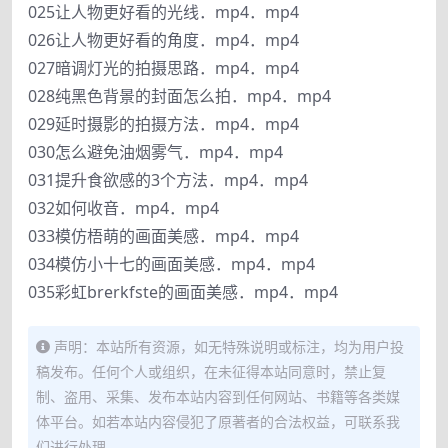
025让人物更好看的光线．mp4．mp4
026让人物更好看的角度．mp4．mp4
027暗调灯光的拍摄思路．mp4．mp4
028纯黑色背景的封面怎么拍．mp4．mp4
029延时摄影的拍摄方法．mp4．mp4
030怎么避免油烟雾气．mp4．mp4
031提升食欲感的3个方法．mp4．mp4
032如何收音．mp4．mp4
033模仿梧萌的画面美感．mp4．mp4
034模仿小十七的画面美感．mp4．mp4
035彩虹brerkfste的画面美感．mp4．mp4
声明：本站所有资源，如无特殊说明或标注，均为用户投
稿发布。任何个人或组织，在未征得本站同意时，禁止复
制、盗用、采集、发布本站内容到任何网站、书籍等各类媒
体平台。如若本站内容侵犯了原著者的合法权益，可联系我
们进行处理。