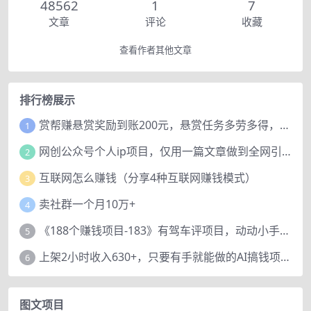
48562
1
7
文章
评论
收藏
查看作者其他文章
排行榜展示
赏帮赚悬赏奖励到账200元，悬赏任务多劳多得，人人可做。
1
网创公众号个人ip项目，仅用一篇文章做到全网引流！
2
互联网怎么赚钱（分享4种互联网赚钱模式）
3
卖社群一个月10万+
4
《188个赚钱项目-183》有驾车评项目，动动小手，复制粘贴赚44元！
5
上架2小时收入630+，只要有手就能做的AI搞钱项目，奶奶看完都能学会!
6
图文项目