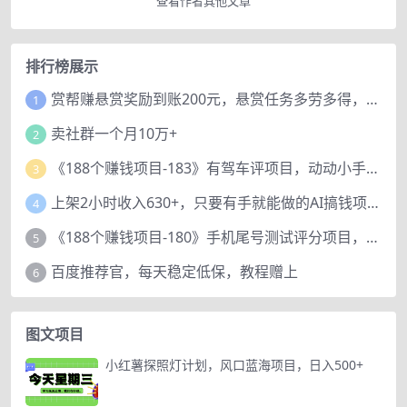
查看作者其他文章
排行榜展示
赏帮赚悬赏奖励到账200元，悬赏任务多劳多得，人人可做。
1
卖社群一个月10万+
2
《188个赚钱项目-183》有驾车评项目，动动小手，复制粘贴赚44元！
3
上架2小时收入630+，只要有手就能做的AI搞钱项目，奶奶看完都能学会!
4
《188个赚钱项目-180》手机尾号测试评分项目，短视频直播日赚200+
5
百度推荐官，每天稳定低保，教程赠上
6
图文项目
小红薯探照灯计划，风口蓝海项目，日入500+