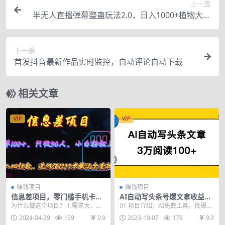
上一篇
半无人直播弹幕整蛊玩法2.0，日入1000+植物大战
僵尸弹幕整蛊，撸礼物音…
下一篇
首发抖音最新作品实时监控，自动评论自动下载
相关文章
VIP
VIP
赚钱项目
赚钱项目
信息差项目，零门槛手机卡推
AI自动写头条号爆文拿收益，
广，一单100+，送价值1999
3w阅读100块，可多号发爆文
为什么做这个项目？ 1.需求大，只
01 项目介绍，AI免费工具，找爆款
元全套截流软件
要用手机，必须要用卡 2.流量大，
对标 02 AI指令生成文章，发布
2024-04-29
159
9.9
2023-10-07
178
9.9
消费低 3....