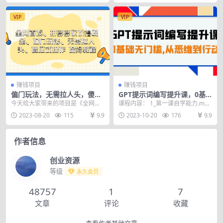
VIP
VIP
赚钱项目
赚钱项目
偏门玩法，无需拉人头，傻瓜
GPT提示词编写提升课，0基
式操作 保姆教程
础无门槛，从悉维到行动，30
今天给大家带来的项目是《全网首
课程内容： 1_第一课自学能力.mp4
天16个课时
发，拼多多砍价撸现金，偏门玩
2_第二课表达能力.mp4 3_第三课
2023-08-20
115
9.9
2023-10-20
176
9.9
法，无需拉人头，傻瓜式...
逻...
作者信息
创业资源
等级
永久会员
48757
1
7
文章
评论
收藏