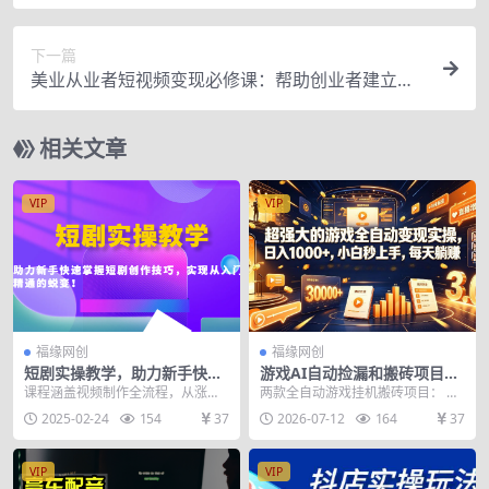
错误认识，规避风险
下一篇
美业从业者短视频变现必修课：帮助创业者建立系
统持续运营-价值3990元
相关文章
VIP
VIP
福缘网创
福缘网创
短剧实操教学，助力新手快速
游戏AI自动捡漏和搬砖项目，
掌握短剧创作技巧，实现从入
全自动挂机，月入稳稳过万，
课程涵盖视频制作全流程，从涨
两款全自动游戏挂机搬砖项目： 项
门到精通的蜕变！
零风险长期做！
粉、选剧、账号标签检测，到混剪
目长期稳定，而且操作简单，小
2025-02-24
154
37
2026-07-12
164
37
原创剪辑、剧情拆分重组...
白，宝妈，想做副业的...
VIP
VIP