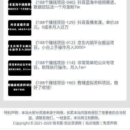
《188个赚钱项目-046》抖音蓝海中视频赛道，
数据控玩法一个月涨粉7w
《188个赚钱项目-129》抖音直播卖课，单价28
元，0成本月入过万
《188个赚钱项目-012》京东内销平台搬运项
目，小白上手操作月入3000+
《188个赚钱项目-114》非常简单的公众号项
目，矩阵执行操作，月入1w+
《188个赚钱项目-166》教辅虚拟资料项目，做
好了收钱！
特别声明：本站大部分资源来源于网络，如若本站内容有侵犯了原著者的合法权
益，请联系我们，一经查实，本站将立刻删除。
Copyright © 2021-2026
快书屋-创业资源网
|
站点地图
|
免责声明