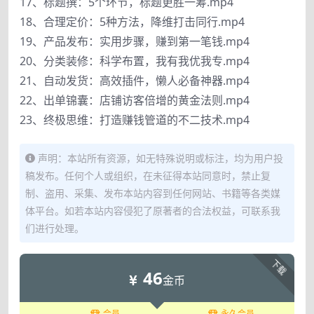
17、标题撰：5个环节，标题更胜一筹.mp4
18、合理定价：5种方法，降维打击同行.mp4
19、产品发布：实用步骤，赚到第一笔钱.mp4
20、分类装修：科学布置，我有我优我专.mp4
21、自动发货：高效插件，懒人必备神器.mp4
22、出单锦囊：店铺访客倍增的黄金法则.mp4
23、终极思维：打造赚钱管道的不二技术.mp4
声明：本站所有资源，如无特殊说明或标注，均为用户投
稿发布。任何个人或组织，在未征得本站同意时，禁止复
制、盗用、采集、发布本站内容到任何网站、书籍等各类媒
体平台。如若本站内容侵犯了原著者的合法权益，可联系我
们进行处理。
下载
46
金币
会员
永久会员