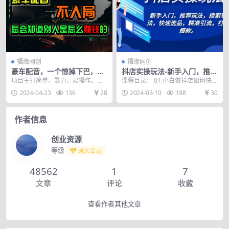
福缘网创
福缘网创
豪车配音，一个惊掉下巴，闷
抖店实操玩法-新手入门，推荐
声发财的小生意，日赚15万!!!
玩法，搜索玩法，快速选品，
项目主打简单、暴力、易操作、可
课程目录： 01.小白做抖店如何快速
精准引流，打造爆款。
复制，单人可做、不靠关系走门
的布局.mp4 02.怎么让一个抖店快
2024-04-23
136
28
2024-03-10
198
30
路、不重投资、可复制放...
速的看...
作者信息
创业资源
等级
永久会员
48562
1
7
文章
评论
收藏
查看作者其他文章