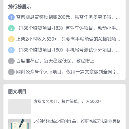
排行榜展示
赏帮赚悬赏奖励到账200元，悬赏任务多劳多得，人人可做。
1
《188个赚钱项目-183》有驾车评项目，动动小手，复制粘贴赚44元！
2
上架2小时收入630+，只要有手就能做的AI搞钱项目，奶奶看完都能学会!
3
《188个赚钱项目-180》手机尾号测试评分项目，短视频直播日赚200+
4
百度推荐官，每天稳定低保，教程赠上
5
网创公众号个人ip项目，仅用一篇文章做到全网引流！
6
图文项目
虚拟服务项目，操作简单，月入5000+
5分钟轻松搞定原创作品，老赛道新玩法副业思路