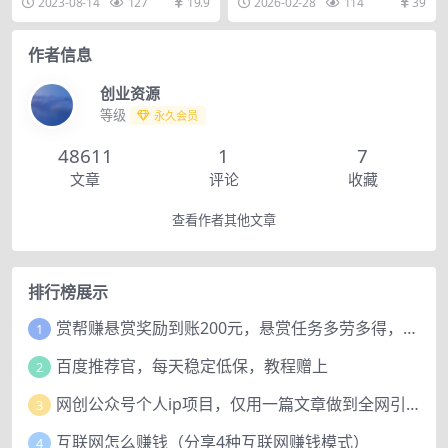
2023-08-14
127
19.9
2026-02-28
114
39
产
4 3...
AI 知识...
作者信息
创业资源
等级
永久会员
48611
1
7
文章
评论
收藏
查看作者其他文章
排行榜展示
赏帮赚悬赏奖励到账200元，悬赏任务多劳多得，人人可做。
1
百度推荐官，每天稳定低保，教程赠上
2
网创公众号个人ip项目，仅用一篇文章做到全网引流！
3
互联网怎么赚钱（分享4种互联网赚钱模式）
4