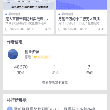
福缘网创
福缘网创
无人直播带货防封实战课，7
月销千万的十三行无人直播起
天掌握高转化直播技术，实现
号玩法实操复盘教程
本课系统拆解高转化直播防违规全
月销千万的十三行无人直播起号玩
单场GMV破万可持续模型
链：从多平台适配（抖音/视频号/小
法实操复盘教程
2025-08-07
153
29
2022-02-03
116
30
红书起号策略）到...
作者信息
创业资源
等级
永久会员
48670
1
7
文章
评论
收藏
查看作者其他文章
排行榜展示
赏帮赚悬赏奖励到账200元，悬赏任务多劳多得，人人可做。
1