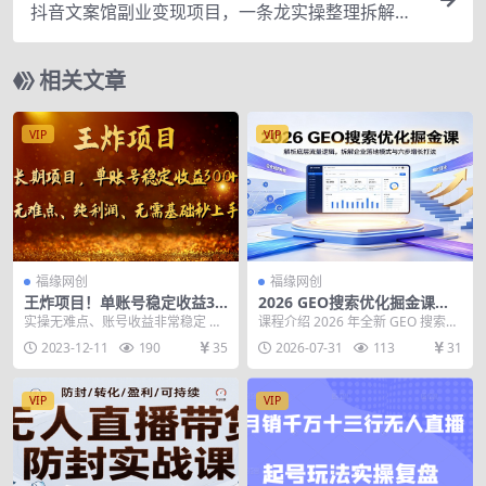
抖音文案馆副业变现项目，一条龙实操整理拆解，
小白看完直接上手！
相关文章
VIP
VIP
福缘网创
福缘网创
王炸项目！单账号稳定收益30
2026 GEO搜索优化掘金课：
0+，适合长期操作的副业兼
解析底层流量逻辑，拆解企业
实操无难点、账号收益非常稳定 收
课程介绍 2026 年全新 GEO 搜索流
职。
落地模式与六步增长打法
入纯利润、不需要基础，新手小白
量成为低成本蓝海风口，多数企业
2023-12-11
190
35
2026-07-31
113
31
都能秒上手 纯绿色...
与从业者...
VIP
VIP