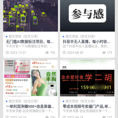
图文项目（好文分享）
图文项目（好文分享）
无门槛AI数据标注项目，每天
抖音半无人直播，每小时收益
利用碎片化时间操作，每月撸
100+，人气爆满！
今天分享一个AI数据标注项目，每
这个抖音半无人直播玩法，真的很
个小千块没有问题。
天利用碎片化时间操作，每月撸个
高级！ 全程无需真人露脸，每小时
2023-12-01
195
2023-08-30
175
小千块没有任何问题...
收益100 ，我拆...
图文项目（好文分享）
图文项目（好文分享）
一单利润净赚500+信息差偏门
零成本视频号卖偏门产品,单笔
暴利项目
利润500-5000元
今天快书屋-创业资源网分享一个一
今天快书屋-创业资源网分享一个零
单利润净赚500+信息差偏门暴利项
成本视频号卖偏门产品,单笔利润50
2025-10-25
150
2025-04-24
137