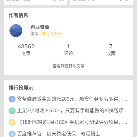
目，在互联网时...
0-5000元...
作者信息
创业资源
等级
永久会员
48562
1
7
文章
评论
收藏
查看作者其他文章
排行榜展示
赏帮赚悬赏奖励到账200元，悬赏任务多劳多得，人人可做。
1
上架2小时收入630+，只要有手就能做的AI搞钱项目，奶奶看完都能学会!
2
《188个赚钱项目-180》手机尾号测试评分项目，短视频直播日赚200+
3
百度推荐官，每天稳定低保，教程赠上
4