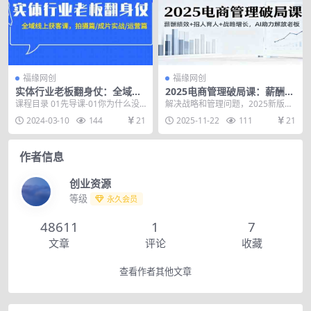
福缘网创
福缘网创
实体行业老板翻身仗：全域线
2025电商管理破局课：薪酬绩
上获客课，拍摄篇/成片实战/
效+招人育人+战略增长，AI助
课程目录 01先导课-01你为什么没
解决战略和管理问题，2025新版本
运营篇（20节课）
力解放老板（录音）
能做好抖音mp4 01先导课-02什么
迭代更新总结一共四个点 课程解决
2024-03-10
144
21
2025-11-22
111
21
是获客...
什么问题？ 解...
作者信息
创业资源
等级
永久会员
48611
1
7
文章
评论
收藏
查看作者其他文章