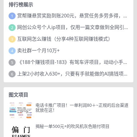
排行榜展示
赏帮赚悬赏奖励到账200元，悬赏任务多劳多得，人人可做。
1
网创公众号个人ip项目，仅用一篇文章做到全网引流！
2
互联网怎么赚钱（分享4种互联网赚钱模式）
3
卖社群一个月10万+
4
《188个赚钱项目-183》有驾车评项目，动动小手，复制粘贴赚44元！
5
上架2小时收入630+，只要有手就能做的AI搞钱项目，奶奶看完都能学会!
6
图文项目
电话卡推广项目！一单利润80＋~正规的后台渠道
就放在这！
揭秘一单500元+的吹风机灰色赔付项目