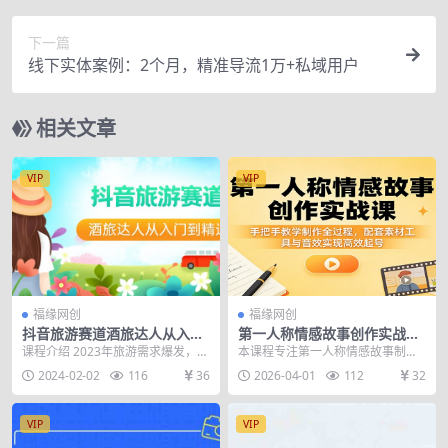
下一篇
线下实体案例：2个月，精准导流1万+私域用户
相关文章
VIP
VIP
福缘网创
福缘网创
抖音旅游赛道酒旅达人从入门
第一人称情感故事创作实战
到精通：直播+短视频+旅游 未
课：手把手教学制作全过程，
课程介绍 2023年旅游需求爆发，各
本课程专注第一人称情感故事制
来5年风口
配套素材工具与音效实现高效
大平台都在重点发展以旅游+酒店为
作，全程实操教学，覆盖情感故事
2024-02-02
116
36
2026-04-01
112
32
起号
代表的生活服...
完整制作全流程。课程包...
VIP
VIP