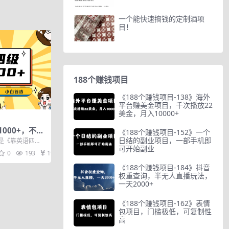
一个能快速搞钱的定制酒项
目！
188个赚钱项目
《188个赚钱项目-138》海外
平台赚美金项目，千次播放22
美金，月入10000+
000+，不懂
《188个赚钱项目-152》一个
式教学，小白
日结的副业项目，一部手机即
是《靠英语四
可开始副业
资料)
很多大学把英语四
0
193
19.9
《188个赚钱项目-184》抖音
权重查询，半无人直播玩法，
一天2000+
《188个赚钱项目-162》表情
包项目，门槛极低，可复制性
高