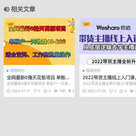
相关文章
VIP
VIP
福缘网创
福缘网创
全网最新0撸天花板项目 单账户
2022带货主播线上入门课
一天收益40-200 适合宝妈、工
底层逻辑去学主播话术（
全网最新0撸天花板项目 单账户一天收益
2022带货主播全新升级 01零基础
作室批量操作
印）
40-200 适合宝妈、工作室批量操作
小白都能听懂 02反复看 随时随地观
2024-07-31
0
0
198
38
2022-07-05
0
0