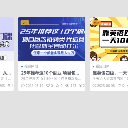
VIP
VIP
福缘网创
福缘网创
，从
25年推荐这10个副业 项目包含
靠英语四级，一天1
无水
褂鸡类、代运营托管类、全自动
英语也能做，保姆
 新手
25年推荐这10个副业 项目包含褂鸡类、
今天给大家带来的项目
打金类
首选副业(1800G
看...
代运营托管类、全自动打金类
级，一天1000+》，
203
42
2025-03-15
0
0
153
21
2023-08-08
0
级当做毕业...