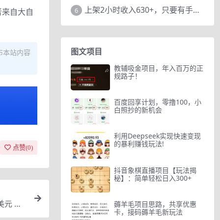
上架2小时收入630+，只要有手就能做的AI搞钱项目，奶奶看完都能学会!
6
者来自大自
图文项目
布本站内容
教辅吸金项目，年入百万的正
规路子！
百度回享计划，零撸100，小
白照抄的新机会
利用Deepseek实现快速变现
的暴利赚钱玩法!
点赞(
0
)
抖音象棋直播项目【玩法揭
秘】：简单轻松日入300+
美元 方
薅羊毛项目思路，共享优惠
卡，接码薅羊毛新玩法