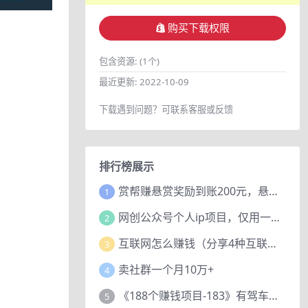
购买下载权限
包含资源:
(1个)
最近更新:
2022-10-09
下载遇到问题？可联系客服或反馈
排行榜展示
赏帮赚悬赏奖励到账200元，悬赏任务多劳多得，人人可做。
1
网创公众号个人ip项目，仅用一篇文章做到全网引流！
2
互联网怎么赚钱（分享4种互联网赚钱模式）
3
卖社群一个月10万+
4
《188个赚钱项目-183》有驾车评项目，动动小手，复制粘贴赚44元！
5