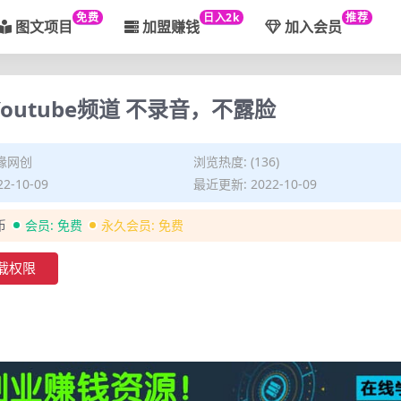
免费
日入2k
推荐
图文项目
加盟赚钱
加入会员
utube频道 不录音，不露脸
缘网创
浏览热度: (136)
2-10-09
最近更新: 2022-10-09
币
会员:
免费
永久会员:
免费
载权限