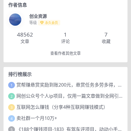
作者信息
创业资源
等级
永久会员
48562
1
7
文章
评论
收藏
查看作者其他文章
排行榜展示
赏帮赚悬赏奖励到账200元，悬赏任务多劳多得，人人可做。
1
网创公众号个人ip项目，仅用一篇文章做到全网引流！
2
互联网怎么赚钱（分享4种互联网赚钱模式）
3
卖社群一个月10万+
4
《188个赚钱项目-183》有驾车评项目，动动小手，复制粘贴赚44元！
5