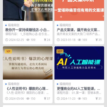
福缘网创
福缘网创
教你开一家持续赚钱店-小白餐
产品文案课，撬开商业文案的
饮创业避坑，老餐饮店利润翻
大铁门，让你在写文案能力突
课程内容： 1_乐姐掏心话-总引言：
撬开商业文案的大铁门 培养产品思
倍（无水印）
飞猛进！
如何开家持续赚钱的餐饮店，思
维、用户视角形成正确的文案观 让
2024-02-25
109
24
2023-01-18
169
35
维、方法、工具红...
你在写文案的突飞...
VIP
VIP
福缘网创
福缘网创
《人性说明书》爆款的心理
更懂商业的AI人工智能课，驾
课：沟通密码/关系困局/解读
驭人工智能助力生意增长（更
《人性-说明书》爆款的心理课：掌
课程内容： 01.第一课：营销本质_
行为背后心理真相
新108节）
握沟通密码，走出关系困局，解读
看透营销本质才能玩好营销.mp4 0
2024-05-06
150
37
2024-11-23
165
31
行为背后的心理真相...
2.第二...