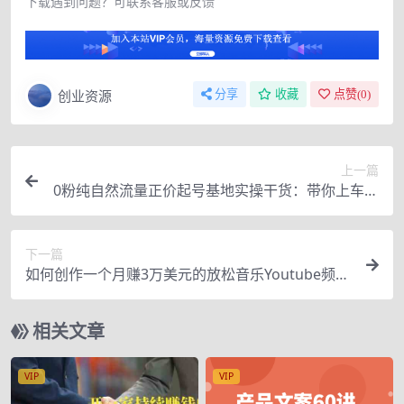
下载遇到问题？可联系客服或反馈
创业资源
分享
收藏
点赞(
0
)
上一篇
0粉纯自然流量正价起号基地实操干货：带你上车实
现弯道超车
下一篇
如何创作一个月赚3万美元的放松音乐Youtube频道
不录音，不露脸
相关文章
VIP
VIP