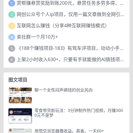
赏帮赚悬赏奖励到账200元，悬赏任务多劳多得，人人可做。
1
网创公众号个人ip项目，仅用一篇文章做到全网引流！
2
互联网怎么赚钱（分享4种互联网赚钱模式）
3
卖社群一个月10万+
4
《188个赚钱项目-183》有驾车评项目，动动小手，复制粘贴赚44元！
5
上架2小时收入630+，只要有手就能做的AI搞钱项目，奶奶看完都能学会!
6
图文项目
聊一个女性闷声搞钱的创业风向
零食带货新玩法：3分钟制作热门视频，月赚300
0元不是梦
用悟空浏览器撸收益。真香。一天60+