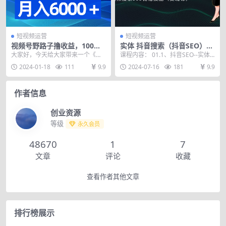
短视频运营
短视频运营
视频号野路子撸收益，100%
实体 抖音搜索（抖音SEO）变
原创，条条爆款，月入6000＋
现课，短视频搜索seo优化技
大家好，今天给大家带来一个《视
课程内容： 01.1、抖音SEO--实体
能（8节视频课）
频号野路子撸收益，100%原创，条
企业粉丝数少、播放量低也能获客
2024-01-18
111
9.9
2024-07-16
181
9.9
条爆款，月入60...
变现的神器...
作者信息
创业资源
等级
永久会员
48670
1
7
文章
评论
收藏
查看作者其他文章
排行榜展示