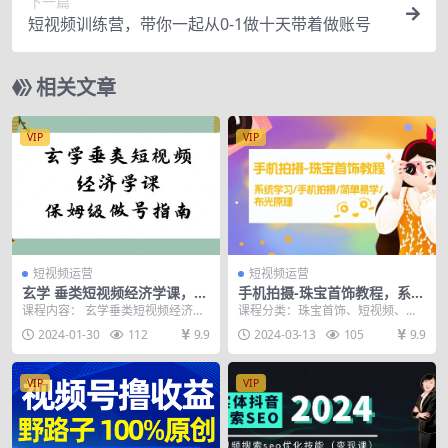
下一篇
短视频训练营，带你一起从0-1做十天带着做账号
相关文章
VIP
VIP
短视频运营
短视频运营
玄学 垂类短视频经济学课，保
手机拍摄-珠宝首饰教程，系统
姆级做号指南（8节课）
学习/手机拍摄/简单易学/布光
课程内容： 玄学垂类短视频经济学
课程分类：珠宝首饰、短视频、手
原理-38节无水印
课第一节.mp4 玄学垂类短视频经济
机拍摄 课程提纲 手机基础设置与操
2024-01-30
112
9.9
2024-03-13
105
9.9
学课第七节....
作 拍摄设备使用...
VIP
VIP