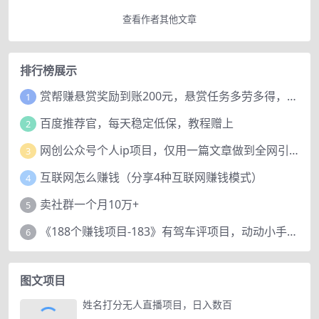
查看作者其他文章
排行榜展示
赏帮赚悬赏奖励到账200元，悬赏任务多劳多得，人人可做。
1
百度推荐官，每天稳定低保，教程赠上
2
网创公众号个人ip项目，仅用一篇文章做到全网引流！
3
互联网怎么赚钱（分享4种互联网赚钱模式）
4
卖社群一个月10万+
5
《188个赚钱项目-183》有驾车评项目，动动小手，复制粘贴赚44元！
6
图文项目
姓名打分无人直播项目，日入数百