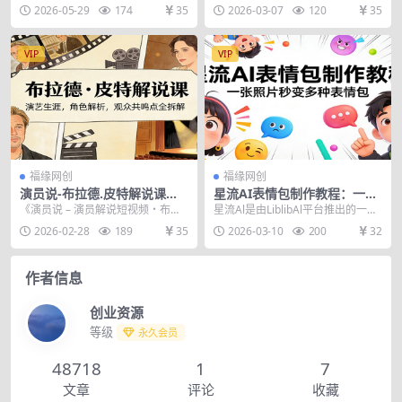
据打造可复制直播体系
短视频创作新玩法
号困难、投产偏低、流量转化不稳
应用，兼顾基础认知与实操技巧，
2026-05-29
174
35
2026-03-07
120
35
等难题？本套全域时代...
帮你快速掌握 ...
VIP
VIP
福缘网创
福缘网创
演员说-布拉德.皮特解说课：
星流AI表情包制作教程：一张
演艺生涯，角色解析，观众共
照片秒变多种表情包
《演员说 – 演员解说短视频・布拉
星流Al是由LiblibAl平台推出的一站
鸣点全拆解
德・皮...
式AI图像生成平台，它基于自研的S
2026-02-28
189
35
2026-03-10
200
32
ta...
作者信息
创业资源
等级
永久会员
48718
1
7
文章
评论
收藏