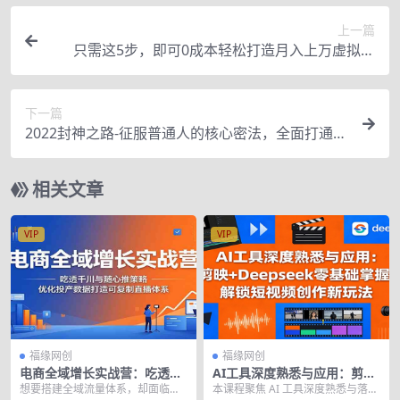
上一篇
只需这5步，即可0成本轻松打造月入上万虚拟店
铺！【视频教程】
下一篇
2022封神之路-征服普通人的核心密法，全面打通认
知（价值6977元）
相关文章
VIP
VIP
福缘网创
福缘网创
电商全域增长实战营：吃透千
AI工具深度熟悉与应用：剪映
川与随心推策略，优化投产数
+Deepseek零基础掌握，解锁
想要搭建全域流量体系，却面临起
本课程聚焦 AI 工具深度熟悉与落地