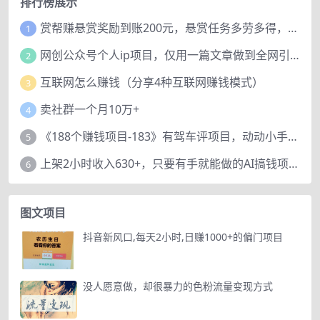
排行榜展示
赏帮赚悬赏奖励到账200元，悬赏任务多劳多得，人人可做。
1
网创公众号个人ip项目，仅用一篇文章做到全网引流！
2
互联网怎么赚钱（分享4种互联网赚钱模式）
3
卖社群一个月10万+
4
《188个赚钱项目-183》有驾车评项目，动动小手，复制粘贴赚44元！
5
上架2小时收入630+，只要有手就能做的AI搞钱项目，奶奶看完都能学会!
6
图文项目
抖音新风口,每天2小时,日赚1000+的偏门项目
没人愿意做，却很暴力的色粉流量变现方式