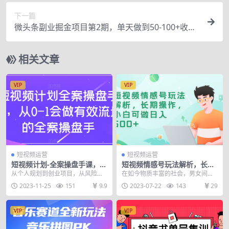
下一篇
微头条副业掘金项目第2期，单天做到50-100+收
益！（无水印）
相关文章
VIP
VIP
短视频运营
短视频运营
短视频计划-全案操盘手课，从
短视频情感号玩法解析，长期
0-1会做有效流量的全案操盘
操作，小白可做日入500+
从个人规划到创业项目，从风险控
在如今物质丰富的社会，男女间的
手
制到资产配置 课程大纲 1.账号流量
感情问题逐渐成为人们普遍关注的
2023-11-25
151
9.9
2023-07-22
143
29
模型梳理及策划...
焦点。这使得情感咨询...
VIP
VIP