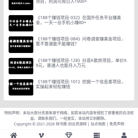
项目，利润可观日入1000+
《188个赚钱项目-032》在国外任务平台赚美
金，一天一台手机小赚80+
《188个赚钱项目-084》问卷调查赚美金项目，
靠不靠谱能不能赚钱？
《188个赚钱项目-128》抖音K歌房项目，单价9.
9元，普通人也能月入万元
《188个赚钱项目-101》挖掘一个信息差项目，
实操起来轻松赚钱
特别声明：本站大部分资源来源于网络，如若本站内容有侵犯了原著者的合法权
益，请联系我们，一经查实，本站将立刻删除。
Copyright © 2021-2026
快书屋-创业资源网
|
站点地图
|
免责声明