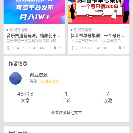
短视频运营
短视频运营
音乐赛道新玩法，纯原创不违
抖音书单号集训：一个号日销
规，所有平台均可发布 略微有
200单实战
音乐赛道一直是短视频领域比较火
《抖音市场分析》 1.抖音最简单的
点门槛，但与…
爆的赛道，首先就是门槛相对低，
带货号类型分析 2.抖音书单变现“钱
2024-05-09
145
9.9
2021-10-01
20
29
只需要简单的剪辑拼接...
景”分析 ...
作者信息
创业资源
等级
永久会员
48718
1
7
文章
评论
收藏
查看作者其他文章