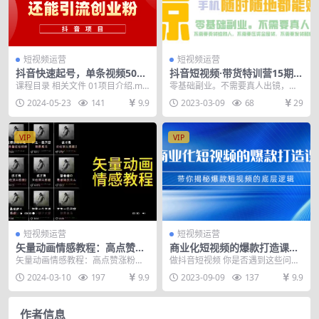
短视频运营
短视频运营
抖音快速起号，单条视频500
抖音短视频·带货特训营15期
W播放量，既能变现又能引流
一部手机 听话照做 就能出单
课程目录 相关文件 01项目介绍.mp
零基础副业。不需要真人出镜，不
创业粉
随时随地都能赚钱
4 02变现方式.mp4 03视频制作,m...
需要卖货给熟人，不需要压资金囤
2024-05-23
141
9.9
2023-03-09
68
29
货，不需要发货和做售...
VIP
VIP
短视频运营
短视频运营
矢量动画情感教程：高点赞涨
商业化短视频的爆款打造课：
粉，适合情感、思维、创业教
手把手带你揭秘爆款短视频的
矢量动画情感教程：高点赞涨粉，
做抖音短视频 你是否遇到这些问题?
育等赛道
底层逻辑（9节课）
适合情感、思维、创业教育等赛道
对于任何商家而言，无论是电商还
2024-03-10
197
9.9
2023-09-09
137
9.9
您的浏览器不支持h...
是传统生意,流...
作者信息