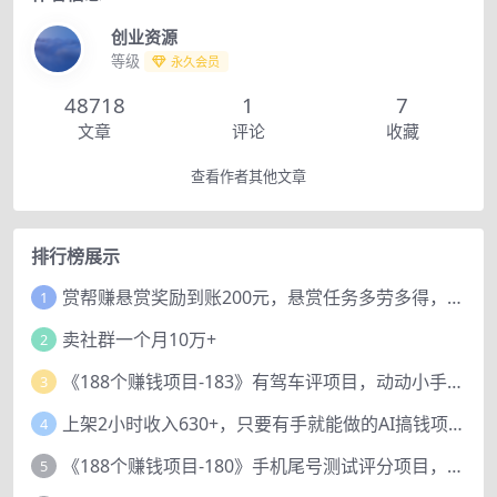
创业资源
等级
永久会员
48718
1
7
文章
评论
收藏
查看作者其他文章
排行榜展示
赏帮赚悬赏奖励到账200元，悬赏任务多劳多得，人人可做。
1
卖社群一个月10万+
2
《188个赚钱项目-183》有驾车评项目，动动小手，复制粘贴赚44元！
3
上架2小时收入630+，只要有手就能做的AI搞钱项目，奶奶看完都能学会!
4
《188个赚钱项目-180》手机尾号测试评分项目，短视频直播日赚200+
5