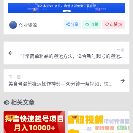
创业资源
分享
收藏
点赞(
0
)
上一篇
非常简单粗暴的搬运方法，适合新号起号的搬运技
术【适用抖音快手】
下一篇
美食号混剪搬运操作神剪手30分钟一条视频，快速
起号
相关文章
VIP
VIP