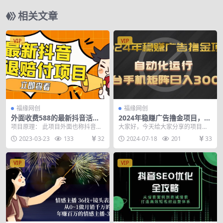
相关文章
VIP
VIP
福缘网创
福缘网创
外面收费588的最新抖音活退
2024年稳赚广告撸金项目，全
项目，单号一天利润100+【仅
程自动化运行，单台手机就可
项目原理： 此项目外面也称抖音活
大家好，今天给大家分享的项目是”
揭秘】
以矩阵操作，日入300+
退，我们这个玩法比较暴力一单投
2024年稳赚广告撸金项目，全程自
2023-03-23
133
32
2024-07-18
201
33
入20米，一单最少...
动化运行，单台...
VIP
VIP