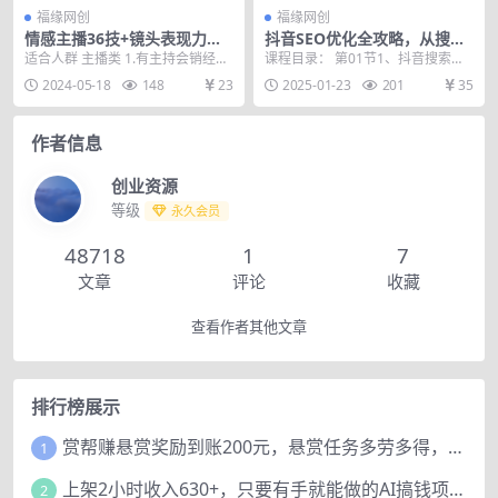
福缘网创
福缘网创
情感主播36技+镜头表现力：
抖音SEO优化全攻略，从搜索
从0~1做月销千万的，年赚百
案例到商城搜索，打造高效短
适合人群 主播类 1.有主持会销经
课程目录： 第01节1、抖音搜索案
万的情感主播（37节）
视频运营体系
验，口才好、形象佳 2.有直播带货
例讲解和流量推送机制.mp4 第02
2024-05-18
148
23
2025-01-23
201
35
经验，懂流量...
节2、抖音...
作者信息
创业资源
等级
永久会员
48718
1
7
文章
评论
收藏
查看作者其他文章
排行榜展示
赏帮赚悬赏奖励到账200元，悬赏任务多劳多得，人人可做。
1
上架2小时收入630+，只要有手就能做的AI搞钱项目，奶奶看完都能学会!
2