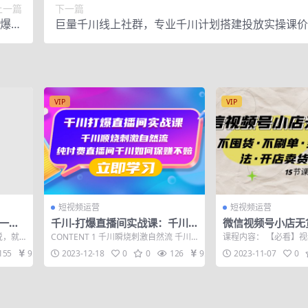
上一篇
下一篇
群爆心
巨量千川线上社群，专业千川计划搭建投放实操课价值
方式
元
VIP
VIP
短视频运营
短视频运营
一条
千川-打爆直播间实战课：千川
微信视频号小店无
ili
顺烧刺激自然流 纯付费直播间千
货·不刷单·多种运
说，就
CONTENT 1 千川瞬烧刺激自然流 千川
课程内容： 【必看】
川如何保赚不赔
货全流程
平时聊
的底层逻辑，搭建计划 瞬烧计划 + ...
提示 1、视频号七个快
155
9.9
2023-12-18
0
0
126
9.9
2023-11-07
0
频号...