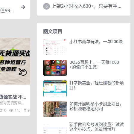
上架2小时收入630+，只要有手就能做的AI搞钱项目，奶奶看完都能学会!
6
999
图文项目
小红书商单玩法，一单200块
BOSS直聘上，一天赚1000
+的偏门小生意！
打字撸美金，轻松赚钱的新项
目！
货源实战 不囤
营方法·开店卖
视频号无货源课前
如何开展明星小卡副业项目，
速变现模式 2、视
轻松赚取稳定利润
0
115
9.9
新手做公众号没阅读量？试试
这个小技巧，流量悄悄涨