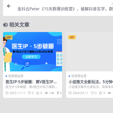
金抖云Peter《15天群爆训练营》，破解抖音玄学，
法，起号
相关文章
VIP
VIP
短视频运营
短视频运营
医生IP·5步破圈：黄V医生IP百
小说推文全新玩法，5分钟
万爆款从0到1的必修课 学习内
原创视频，结合中视频bilib
医生IP·5步破圈：黄V医生IP百万爆款从0
小说推文聊天记录玩法，简单来
容运营的底层…
赚多份收益
到1的必修课 学习内容运营的底层逻辑...
是把小说里的精彩情节，用咱们
2023-11-11
0
0
146
9.9
2024-05-11
0
0
天的形式展现...