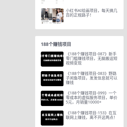
小红书AI绘画项目，每天搞几
百的正规路子！
188个赚钱项目
《188个赚钱项目-087》新手
零门槛赚钱项目，无脑搬运短
视频变现
《188个赚钱项目-083》野路
子闲鱼项目，发发信息就可以
赚钱
《188个赚钱项目-099》一个
零成本的虚拟服务项目，单价
5元，月销量10000+
《188个赚钱项目-153》在互
联网上赚钱，离不开这两点！