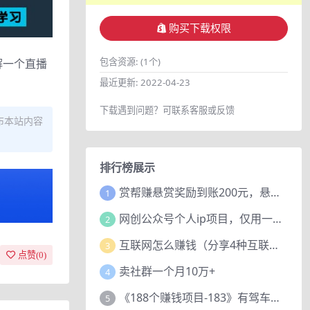
购买下载权限
包含资源:
(1个)
解一个直播
最近更新:
2022-04-23
下载遇到问题？可联系客服或反馈
布本站内容
排行榜展示
赏帮赚悬赏奖励到账200元，悬赏任务多劳多得，人人可做。
1
网创公众号个人ip项目，仅用一篇文章做到全网引流！
2
互联网怎么赚钱（分享4种互联网赚钱模式）
3
点赞(
0
)
卖社群一个月10万+
4
《188个赚钱项目-183》有驾车评项目，动动小手，复制粘贴赚44元！
5