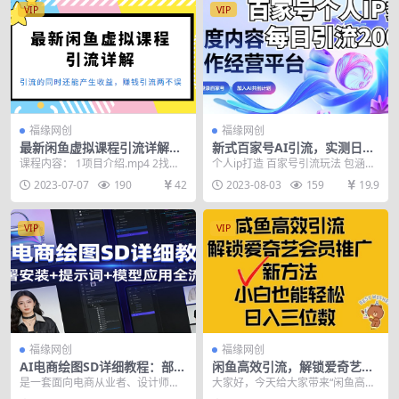
VIP
VIP
福缘网创
福缘网创
最新闲鱼虚拟课程引流详解，
新式百家号AI引流，实测日引
引流的同时还能产生收益，赚
流200+，VX都频繁了（详细
课程内容： 1项目介绍.mp4 2找到
个人ip打造 百家号引流玩法 包涵项
钱引流两不误
教程+实操）
对标账号.mp4 3实操教学.mp4 4
目逻辑 设置认证 账号分析 AI实操
2023-07-07
190
42
2023-08-03
159
19.9
成...
四部分
VIP
VIP
福缘网创
福缘网创
AI电商绘图SD详细教程：部署
闲鱼高效引流，解锁爱奇艺会
安装+提示词+模型应用全流程
员推广新玩法，小白也能轻松
是一套面向电商从业者、设计师的
大家好，今天给大家带来“闲鱼高效
日入三位数
Stable Diffusion 实操课程，从部...
引流，解锁爱奇艺会员推广新玩