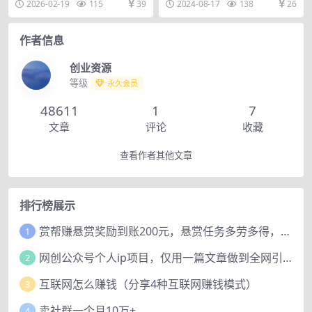
2026-02-19
115
39
2024-08-17
138
26
法，小白也能轻松日入...
作者信息
创业资源
等级
永久会员
48611
1
7
文章
评论
收藏
查看作者其他文章
排行榜展示
赏帮赚悬赏奖励到账200元，悬赏任务多劳多得，人人可做。
1
网创公众号个人ip项目，仅用一篇文章做到全网引流！
2
互联网怎么赚钱（分享4种互联网赚钱模式）
3
卖社群一个月10万+
4