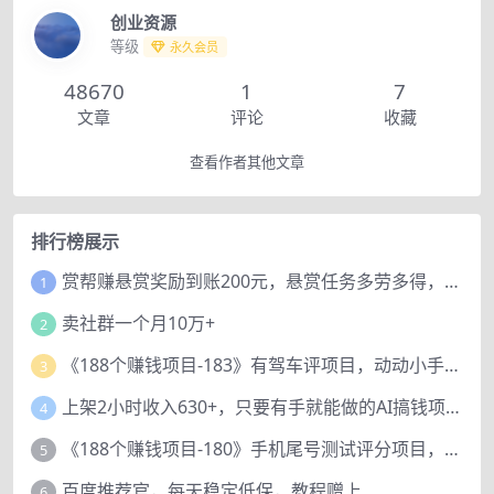
创业资源
等级
永久会员
48670
1
7
文章
评论
收藏
查看作者其他文章
排行榜展示
赏帮赚悬赏奖励到账200元，悬赏任务多劳多得，人人可做。
1
卖社群一个月10万+
2
《188个赚钱项目-183》有驾车评项目，动动小手，复制粘贴赚44元！
3
上架2小时收入630+，只要有手就能做的AI搞钱项目，奶奶看完都能学会!
4
《188个赚钱项目-180》手机尾号测试评分项目，短视频直播日赚200+
5
百度推荐官，每天稳定低保，教程赠上
6