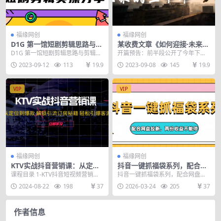
福缘网创
福缘网创
D1G 第一馆短剧剪辑思路与剪
某收费文章《如何迎接·未来的
辑实操直播分享课
三十年》未来30年如何规划？
D1G 第一馆短剧剪辑思路与剪辑实
开篇预告：前半段公开了今年下半
不如看看这篇文章
操直播分享课
年的预测，后半段写了未来30年该
2023-09-12
113
19.9
2023-09-08
145
19.9
如何规划。建议你选...
VIP
VIP
福缘网创
福缘网创
KTV实战抖音营销课：从定位
抖音一键抓福袋系列，配合网
到爆款 解锁引流订房秘籍 轻
盘拉新，两份收益不能停
课程目录 1-KTV抖音短视频营销
抖音一键抓福袋系列，配合网盘拉
松引爆客源
——开篇 2-第一节：KTV做抖音营
新，两份收益不能停 抖音福袋相信
2024-08-22
198
37
2026-03-24
205
37
销的3大好...
小伙伴们应该都不陌...
作者信息