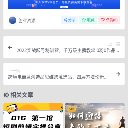
创业资源
分享
收藏
点赞(
0
)
上一篇
2022实战起号秘训营，千万级主播教您 0粉0作品实
操起号（价值299元）
下一篇
跨境电商蓝海选品思维跨境选品，四层方法论新思
想新方法，不内卷不焦虑（价值1980）
相关文章
VIP
VIP