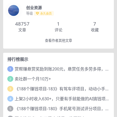
创业资源
等级
永久会员
48757
1
7
文章
评论
收藏
查看作者其他文章
排行榜展示
赏帮赚悬赏奖励到账200元，悬赏任务多劳多得，人人可做。
1
卖社群一个月10万+
2
《188个赚钱项目-183》有驾车评项目，动动小手，复制粘贴赚44元！
3
上架2小时收入630+，只要有手就能做的AI搞钱项目，奶奶看完都能学会!
4
《188个赚钱项目-180》手机尾号测试评分项目，短视频直播日赚200+
5