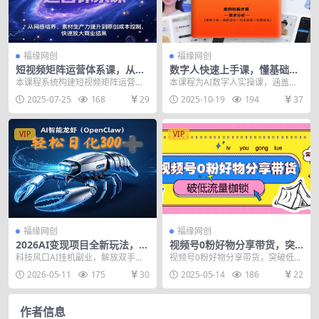
福缘网创
福缘网创
短视频矩阵运营体系课，从网
数字人快速上手课，懂基础、
感培养、素材生产力提升到原
看案例，学制作方法，掌握变
本课程系统构建短视频矩阵运营体
本课程为AI数字人实操课，涵盖数
创成本控制，快速放大商业结
现技巧
系，从网感培养、素材生产力提升
字人基础概念、多行业案例解析、
2025-07-25
168
29
2025-10-19
194
37
果
到原创成本控制，深度...
变现路径设计及制作...
VIP
VIP
福缘网创
福缘网创
2026AI变现项目全新玩法，日
视频号0粉好物分享带货，突
化可达300+，小白无脑操作轻
破低流量枷锁，实现月入4000
科技风口AI挂机副业，解放双手代
视频号0粉好物分享带货，突破低流
松月入过万元
+
替人工！全程智能自动运行，无需
量枷锁，实现月入4000+ 本期视频
2026-05-11
175
30
2025-05-14
186
22
盯盘不用劳作，闲置...
号0粉带货的...
作者信息