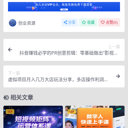
创业资源
分享
收藏
点赞(
0
)
上一篇
抖音赚钱必学的PR创意剪辑：零基础做出“影视级”
大片，让人一看就忍不住为你点赞！
下一篇
虚拟项目月入几万大店玩法分享，多店操作利润倍
增（快速起店盈利）！【视频教程】
相关文章
VIP
VIP