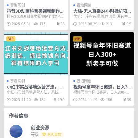
冒泡网创
冒泡网创
抖音3D动画科普类视频制作教
大陆-无人直播24小时挂机项
学，新赛道流量大，撸伙伴计
目，轻松日入500+（教程+素
抖音3D动画科普类视频制作教学，
优势： 没有违规 推荐流量 没有举
划广告分成，收益高
材+软件）
新赛道流量大，撸伙伴计划广告分
报 课程内容： 大陆-无人直播24小
2025-05-31
175
33
2023-08-29
213
9.9
成，收益高 最新3...
时挂机 大...
VIP
VIP
冒泡网创
冒泡网创
小红书实战落地运营方法，系
视频号童年怀旧赛道，日入30
统训练，抓住搞钱方向，跟有
0+，新老手可做【揭秘】
小红书实战落地运营方法，系统训
视频号童年怀旧赛道，日入300+，
结果的人学习
练，抓住搞钱方向，跟有结果的人
新老手可做【揭秘】 视频号创作计
2023-11-20
184
19.9
2024-11-19
186
39
学习 和有结果的人学...
划是微信视频号...
作者信息
创业资源
等级
永久会员