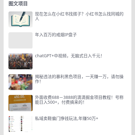
图文项目
现在怎么在小红书找搭子？小红书怎么找同城的
人
年入百万的戒烟IP盘子
chatGPT+中视频，无脑式日入千元！
揭秘违法的暴利黑色项目，一天赚一万，请勿操
作！
外面收费688－3888的滴滴掘金项目教程！号称
能日入500+，付费搞来的！
私域卖鞋偏门挣钱玩法,年赚50万+