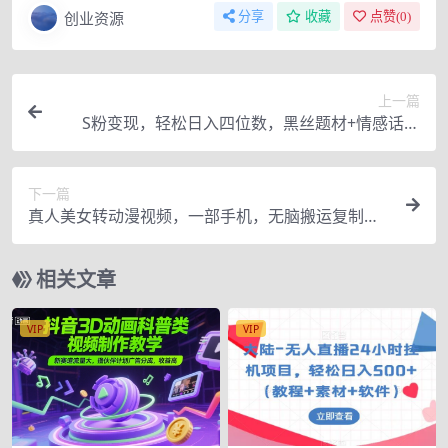
创业资源
分享
收藏
点赞(
0
)
上一篇
S粉变现，轻松日入四位数，黑丝题材+情感话术
【揭秘】
下一篇
真人美女转动漫视频，一部手机，无脑搬运复制粘
贴，百分百过原创，一天收益2000+（附视频素
材）【揭秘】
相关文章
VIP
VIP