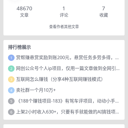
48670
1
7
文章
评论
收藏
查看作者其他文章
排行榜展示
赏帮赚悬赏奖励到账200元，悬赏任务多劳多得，人人可做。
1
网创公众号个人ip项目，仅用一篇文章做到全网引流！
2
互联网怎么赚钱（分享4种互联网赚钱模式）
3
卖社群一个月10万+
4
《188个赚钱项目-183》有驾车评项目，动动小手，复制粘贴赚44元！
5
上架2小时收入630+，只要有手就能做的AI搞钱项目，奶奶看完都能学会!
6