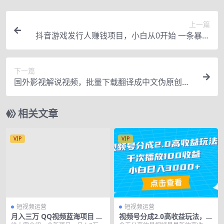
上一篇
抖音游戏发行人赚钱项目，小白从0开始 一条暴富
的路（29节视频课）
下一篇
国外影视解说视频，批量下载翻译成中文伪原创，
传中视频平台赚取收益
相关文章
VIP
VIP
短视频运营
短视频运营
月入三万 QQ视频蓝海项目 上
视频号分成2.0高收益玩法，千