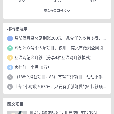
文章
评论
收藏
查看作者其他文章
排行榜展示
赏帮赚悬赏奖励到账200元，悬赏任务多劳多得，人人可做。
1
网创公众号个人ip项目，仅用一篇文章做到全网引流！
2
互联网怎么赚钱（分享4种互联网赚钱模式）
3
卖社群一个月10万+
4
《188个赚钱项目-183》有驾车评项目，动动小手，复制粘贴赚44元！
5
上架2小时收入630+，只要有手就能做的AI搞钱项目，奶奶看完都能学会!
6
图文项目
抖音情绪流变现项目，时光流逝的美好瞬间