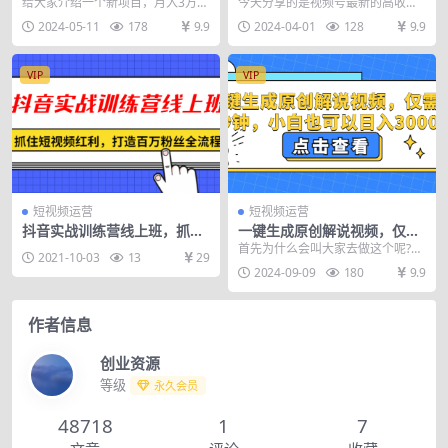
手即赚
次播放100收益，小白日入300
给大家介绍一个新项目，月入3万
今天分享的是视频号最新的高收益
0+
+，我们al智能软件帮助我们搬运，
玩法，这个赛道在抖音上非常火
2024-05-11
178
9.9
2024-04-01
128
9.9
一键去重作品， ...
爆，基本上每条视频都在...
VIP
VIP
短视频运营
短视频运营
抖音实战训练营线上班，抓住
一键生成原创解说视频，仅需
短视频红利，打造百万粉丝全
十秒钟，小白也可以日入3000
首先为什么会叫大家去做这个呢?因
2021-10-03
13
29
流程
+
为这个影视解说一直都是，一个很
2024-09-09
180
9.9
经典的赛道，根本不...
作者信息
创业资源
等级
永久会员
48718
1
7