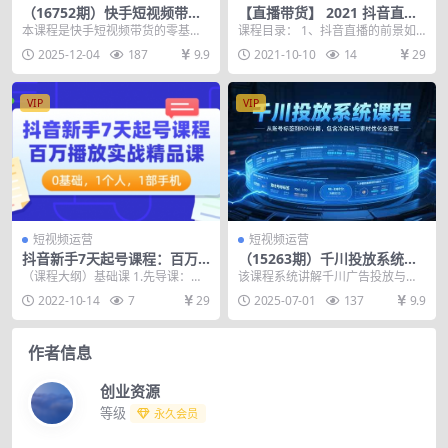
（16752期）快手短视频带货
【直播带货】 2021 抖音直播
速成课，选品拍摄+剪辑调色
带货 4 部曲，抖音直播底层逻
本课程是快手短视频带货的零基础
课程目录： 1、抖音直播的前景如
+发布运营，从前期准备到作
辑
速成课程，系统讲解从前期准备到
何 2、直播VS短视频谁简单？ 3、5
2025-12-04
187
9.9
2021-10-10
14
29
品发布的完整流程
作品发布的完整流程。...
种主播类型...
VIP
VIP
短视频运营
短视频运营
抖音新手7天起号课程：百万
（15263期）千川投放系统课
播放实战精品课，0基础，1个
程，从账号标签到ROI计算，
（课程大纲）基础课 1.先导课：新
该课程系统讲解千川广告投放与自
人，1部手机
包含冷启动与素材优化全流程
手为什么必须学习7天起号？ 2.学习
然流量结合的底层逻辑，包含从账
2022-10-14
7
29
2025-07-01
137
9.9
这套课程的...
号标签建立、CTR/...
作者信息
创业资源
等级
永久会员