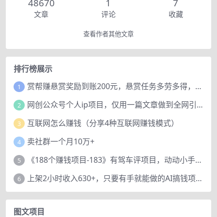
48670
1
7
文章
评论
收藏
查看作者其他文章
排行榜展示
赏帮赚悬赏奖励到账200元，悬赏任务多劳多得，人人可做。
1
网创公众号个人ip项目，仅用一篇文章做到全网引流！
2
互联网怎么赚钱（分享4种互联网赚钱模式）
3
卖社群一个月10万+
4
《188个赚钱项目-183》有驾车评项目，动动小手，复制粘贴赚44元！
5
上架2小时收入630+，只要有手就能做的AI搞钱项目，奶奶看完都能学会!
6
图文项目