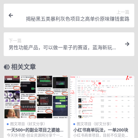
上一篇
揭秘黑五类暴利灰色项目之高单价原味赚钱套路
下一篇
男性功能产品，可以做一辈子的赛道，蓝海新玩
法，一单利润200+
相关文章
图文项目（好文分享）
图文项目（好文分享）
一天500+的副业项目之婆媳聊
小红书商单玩法，一单200块
天对话赛道
今天快书屋-创业资源网分享个一天
小红书商单项目，目前不仅是处于