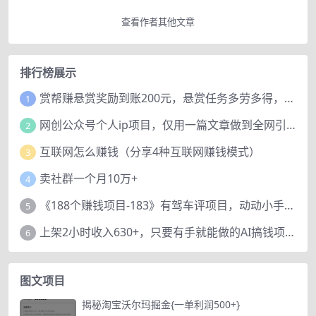
查看作者其他文章
排行榜展示
赏帮赚悬赏奖励到账200元，悬赏任务多劳多得，人人可做。
1
网创公众号个人ip项目，仅用一篇文章做到全网引流！
2
互联网怎么赚钱（分享4种互联网赚钱模式）
3
卖社群一个月10万+
4
《188个赚钱项目-183》有驾车评项目，动动小手，复制粘贴赚44元！
5
上架2小时收入630+，只要有手就能做的AI搞钱项目，奶奶看完都能学会!
6
图文项目
揭秘淘宝沃尔玛掘金{一单利润500+}