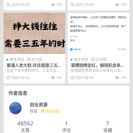
500+的副业项目之婆媳聊天对话赛
风口红利期，变现快，是一个可长
2024-02-02
157
2023-10-05
176
道，情感类的主...
期，可持续放大操作的...
图文项目（好文分享）
图文项目（好文分享）
普通人发大财,往往就是三五年
淄博烧烤走红，搞钱机会来
时间
了！
在这个快节奏的时代，三五年足以
有地理优势想法的小伙伴可以去布
见证一个人的蜕变。有人说成功是
局一下。 淄博烧烤的热度，想必大
2024-03-23
187
2023-08-30
176
一夜之间的事，但那只...
家都知道了，什么高...
作者信息
创业资源
等级
永久会员
48562
1
7
文章
评论
收藏