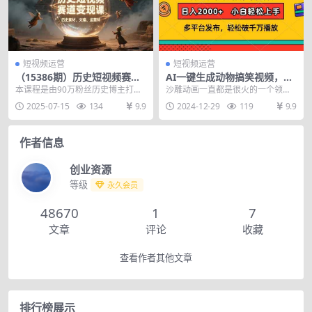
短视频运营
短视频运营
（15386期）历史短视频赛道
AI一键生成动物搞笑视频，多
变现课，百集素材库应用，文
平台发布，轻松破千万播放，
本课程是由90万粉丝历史博主打造
沙雕动画一直都是很火的一个领
案剪辑技巧，账号运营全案
日入2000+，小…
的短视频实战教程，系统讲解历史
域，这类赛道，非常的新奇，搞
2025-07-15
134
9.9
2024-12-29
119
9.9
科普类账号从0到1...
笑，哪怕是恐怖剧情，也会...
作者信息
创业资源
等级
永久会员
48670
1
7
文章
评论
收藏
查看作者其他文章
排行榜展示