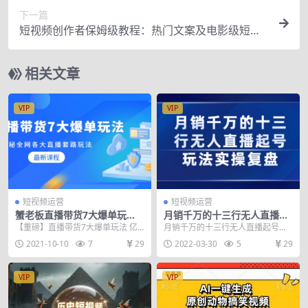
下一篇
短视频创作者保姆级教程：热门文案及电影级短视
频制作
相关文章
VIP
VIP
短视频运营
短视频运营
蟹老板直播带货7大爆单玩
月销千万的十三行无人直播起
法，揭秘全网各大直播套路玩
号玩法实操复盘分享
【重磅】直播带货7大爆单玩法 亿
月销千万的十三行无人直播起号玩
法
万带货GMV社群发起人蟹老板亲授
法实操复盘分享
2021-10-10
7
29
2022-03-30
5
29
产品憋单、福袋...
VIP
VIP