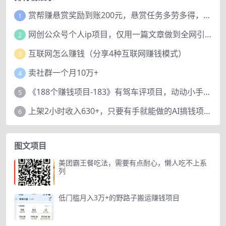
赏帮赚悬赏奖励到账200元，悬赏任务多劳多得，人人可做。
1
网创公众号个人ip项目，仅用一篇文章做到全网引流！
2
互联网怎么赚钱（分享4种互联网赚钱模式）
3
卖社群一个月10万+
4
《188个赚钱项目-183》有驾车评项目，动动小手，复制粘贴赚44元！
5
上架2小时收入630+，只要有手就能做的AI搞钱项目，奶奶看完都能学会!
6
图文项目
美团霸王餐吃法，需要有点耐心，懒人吃不上系
列
低门槛月入3万+的野路子搬运赚钱项目