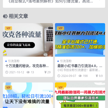
《商业模式+落地案例解析》如何引爆流量，高效转
化（65集视频完整版）
相关文章
VIP
VIP
引流涨粉
引流涨粉
十万流量的秘诀，攻克各种渠
最新小红书暴力引流法4.0，
道流量
全平台模式已打通，日精准引
小红书创业粉引流捷径！最新被动
2021-10-12
13
29
流300+，加爆微…
引流方法大揭秘，实现每日500+精
2024-09-07
198
9.9
准引流，内含免费...
VIP
VIP