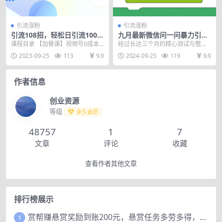
引流涨粉
引流涨粉
引流108招，轻松日引流100
九月最新微信问一问暴力引流
+人，让天下没有难搞的流量
术，团队自用引流术，每天稳
课程目录 【加餐课】视频号0成本
经过长达三个月的精心测试与整
【更新】
定300+创…
引流1000+粉丝 1.挖墙脚战术 2.众
理，我终于为大家呈现了这篇详尽
2023-09-25
113
9.9
2024-09-25
119
9.9
筹兴风...
的问一问精准引流教程。...
作者信息
创业资源
等级
永久会员
48757
1
7
文章
评论
收藏
查看作者其他文章
排行榜展示
赏帮赚悬赏奖励到账200元，悬赏任务多劳多得，人人可做。
1