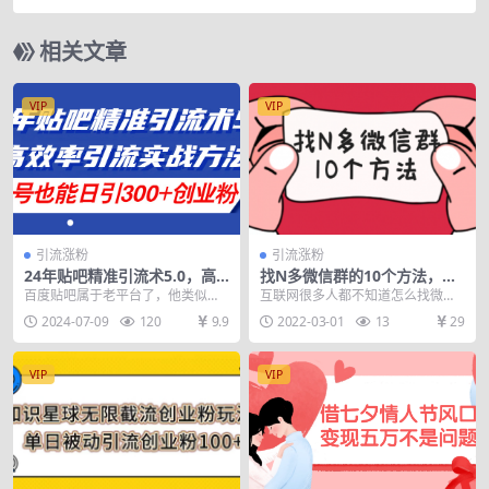
术，日引2000人(群发软件+教程)
相关文章
VIP
VIP
引流涨粉
引流涨粉
24年贴吧精准引流术5.0，高
找N多微信群的10个方法，轻
效率引流实战方法，单号也能
松加上万群
百度贴吧属于老平台了，他类似于
互联网很多人都不知道怎么找微信
日引300+创业粉
知识星球和豆瓣一样属于一个圈子
群加，微信群，今天给大家分享，
2024-07-09
120
9.9
2022-03-01
13
29
平台，在适合自己的圈...
我的10个方法。 其...
VIP
VIP