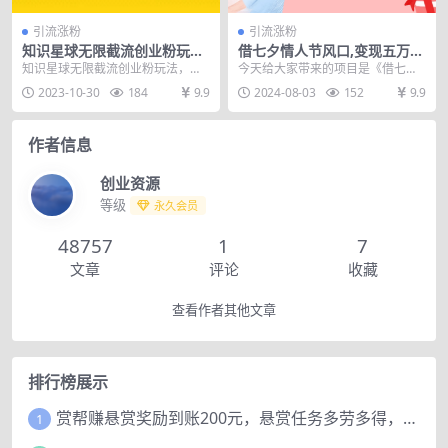
引流涨粉
引流涨粉
知识星球无限截流创业粉玩
借七夕情人节风口,变现五万不
法，单日被动引流创业粉100+
是问题，错过再等一年！
知识星球无限截流创业粉玩法，单
今天给大家带来的项目是《借七夕
日被动引流创业粉100+ 项目简介：
情人节风口,变现五万不是问题，错
2023-10-30
184
9.9
2024-08-03
152
9.9
玩过星球的哈...
过再等一年！》七夕...
作者信息
创业资源
等级
永久会员
48757
1
7
文章
评论
收藏
查看作者其他文章
排行榜展示
赏帮赚悬赏奖励到账200元，悬赏任务多劳多得，人人可做。
1