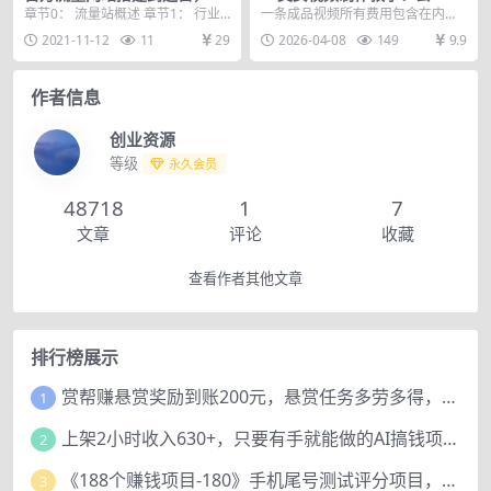
入100W级别
迹，云端工作流出图，手机电
章节0： 流量站概述 章节1： 行业
一条成品视频所有费用包含在内合
脑均可，不需要配置
的选择 章节2： 关键词的挖掘和分
到8毛钱，手机电脑均可(电脑不需
2021-11-12
11
29
2026-04-08
149
9.9
析 章节3...
要配置，网页不卡即...
作者信息
创业资源
等级
永久会员
48718
1
7
文章
评论
收藏
查看作者其他文章
排行榜展示
赏帮赚悬赏奖励到账200元，悬赏任务多劳多得，人人可做。
1
上架2小时收入630+，只要有手就能做的AI搞钱项目，奶奶看完都能学会!
2
《188个赚钱项目-180》手机尾号测试评分项目，短视频直播日赚200+
3