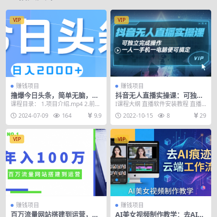
VIP
VIP
赚钱项目
赚钱项目
撸爆今日头条，简单无脑，日
抖音无人直播实操课：可独立
入2000+
完成操作，一人一手机一电脑
课程目录： 1.项目介绍.mp4 2.前期
I课程大纲 直播软件安装教程 直播
便可搞定
准备.mp4 3.项目实操.mp4 4...
开播教程 直播麦克风教程 直播添加
2024-07-09
164
9.9
2022-10-15
8
29
模拟器教程 ...
VIP
VIP
赚钱项目
赚钱项目
百万流量网站搭建到运营，年
AI美女视频制作教学：去AI痕