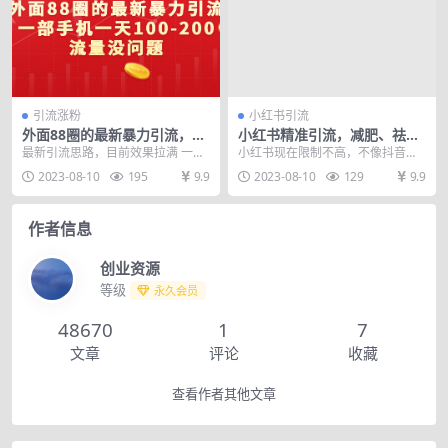
引流涨粉
小红书引流
外面88圈的最新暴力引流，一
小红书精准引流，减肥、祛
部手机一天100-200流量没问
痘、创业粉单人日引100+（附
最新引流思路，目前效果拉满 一天
小红书现在限制不高，不像抖音快
题
软件）
100-200流量没问题 一部手机就能
手那么严格，所以现在正是用软件
2023-08-10
195
9.9
2023-08-10
129
9.9
用的方法 ...
的好时候，可以采集精...
作者信息
创业资源
等级
永久会员
48670
1
7
文章
评论
收藏
查看作者其他文章