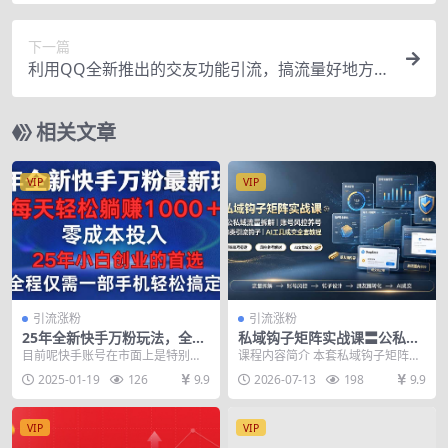
久版脚本+卡密+手机号生成】
下一篇
利用QQ全新推出的交友功能引流，搞流量好地方，
快去操作！
相关文章
VIP
VIP
引流涨粉
引流涨粉
25年全新快手万粉玩法，全程
私域钩子矩阵实战课〓公私域
一部手机轻松搞定，一分钟两
流量拆解｜账号风控养号｜18
目前呢快手账号在市面上是特别的
课程内容简介 本套私域钩子矩阵推
条作品，零成本…
类引流钩子｜AI工具成交全套
抢手，而且很多人都在收购，价格
广课程完整覆盖公私域流量底层逻
2025-01-19
126
9.9
2026-07-13
198
9.9
教程
都很不错，包括我这边...
辑、私域矩阵账号搭...
VIP
VIP