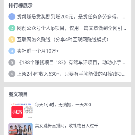
排行榜展示
赏帮赚悬赏奖励到账200元，悬赏任务多劳多得，人人可做。
1
网创公众号个人ip项目，仅用一篇文章做到全网引流！
2
互联网怎么赚钱（分享4种互联网赚钱模式）
3
卖社群一个月10万+
4
《188个赚钱项目-183》有驾车评项目，动动小手，复制粘贴赚44元！
5
上架2小时收入630+，只要有手就能做的AI搞钱项目，奶奶看完都能学会!
6
图文项目
每天1小时，无脑搬，一天200
美女跳舞直播间，收礼物日入过千