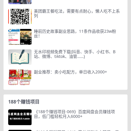
美团霸王餐吃法，需要有点耐心，懒人吃不上系
列
睡前历史故事副业思路，11条作品收获23w粉
丝！
无水印视频免费下载(抖音、快手、小红书、B
站、微博、tiktok、油管……)
副业推荐：卖小吃配方，单日收入2000+
188个赚钱项目
《188个赚钱项目-069》百度网盘会员赚钱项
目，低门槛轻松月入6000+