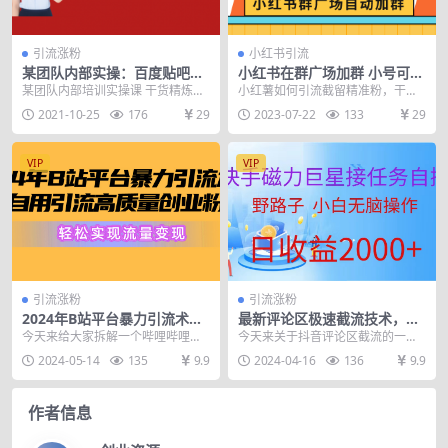
引流涨粉
小红书引流
某团队内部实操：百度贴吧零
小红书在群广场加群 小号可批
成本自动顶帖+10分钟学会豆
量操作 可进行引流私域（软件
某团队内部培训实操课 干货精炼，
小红薯如何引流截留精准粉，干货
瓣顶帖引流
+教程）
无须再花数千元学习！ 《百度贴吧
分享 1、项目介绍 小红书引流创业
2021-10-25
176
29
2023-07-22
133
29
零成本自动顶帖》...
粉，因为门槛太低...
VIP
VIP
引流涨粉
引流涨粉
2024年B站平台暴力引流术，
最新评论区极速截流技术，日
自用引流高质量创业粉，轻松
引流300+创业粉，简单操作单
今天来给大家拆解一个哔哩哔哩纯
今天来关于抖音评论区截流的一个
实现流量变现！
日稳定变现4000+
搬运引流创业粉每天300+的方法。
24 年最新的方法。那么看过我课程
2024-05-14
135
9.9
2024-04-16
136
9.9
b站是哔哩哔哩的...
的人应该都知道...
作者信息