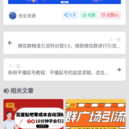
创业资源
分享
收藏
点赞(
0
)
上一篇
微信群精准引流特训营3.0，借助微信群进行引流操
作，打造私域流量池
下一篇
新规平播起号教程：平播起号的底层逻辑，适合当
下的起号方式
相关文章
VIP
VIP