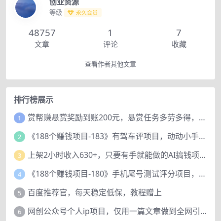
创业资源
等级
永久会员
48757
1
7
文章
评论
收藏
查看作者其他文章
排行榜展示
赏帮赚悬赏奖励到账200元，悬赏任务多劳多得，人人可做。
1
《188个赚钱项目-183》有驾车评项目，动动小手，复制粘贴赚44元！
2
上架2小时收入630+，只要有手就能做的AI搞钱项目，奶奶看完都能学会!
3
《188个赚钱项目-180》手机尾号测试评分项目，短视频直播日赚200+
4
百度推荐官，每天稳定低保，教程赠上
5
网创公众号个人ip项目，仅用一篇文章做到全网引流！
6