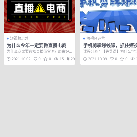
短视频运营
短视频运营
为什么今年一定要做直播电商
手机剪辑赚钱课，抓住短
口剪出百万爆款视频，实
为什么商家要选择直播带货呢？原来好
课程列表 1 【先导课】为什么学
3周赚到20000+
处那么多 其实直播电商之所以能在移动
剪辑轻松赚钱 2 【第1节】软件
2021-10-02
0
0
15
29
2021-10-09
0
0
端出现井喷...
作...