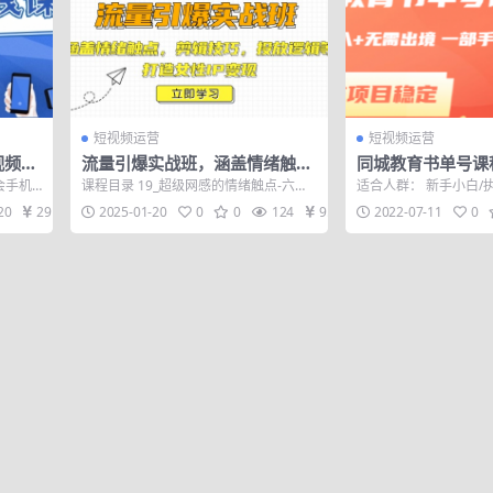
短视频运营
短视频运营
视频风
流量引爆实战班，涵盖情绪触
同城教育书单号课
操小白
点，剪辑技巧，投放逻辑等，打
+无需出境 一部手
会手机
课程目录 19_超级网感的情绪触点-六学
适合人群： 新手小白/
造女性IP变现
作项目稳定
的基本操
四练之三学三练四学.mp4 21_超级网...
入，一部手机会剪辑即
20
29
2025-01-20
0
0
124
9.9
2022-07-11
0
绍： 1对1...