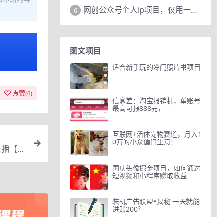
网创公众号个人ip项目，仅用一篇文章做到全网引流！
6
图文项目
适合新手玩的冷门照片书项目
点赞(
0
)
信息差：淘宝报销机，单账号
最高可报888元，
互联网+活体宠物赛道，月入1
0万的小众偏门生意！
直播【虚
国庆头像掘金项目，如何通过
短视频和小程序赚取收益
装机广告联盟*揭秘 一天就能
进账200？