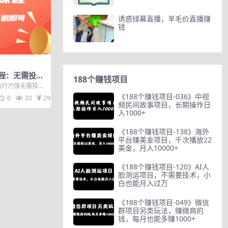
诱惑绿幕直播，羊毛价直播赚
钱
程：无需投入
188个赚钱项目
机即可 简单操
执行力强无需投
可操作业务介
《188个赚钱项目-036》中视
0
20
29
频民间故事项目，长期操作日
入1000+
《188个赚钱项目-138》海外
平台赚美金项目，千次播放22
美金，月入10000+
《188个赚钱项目-120》AI人
脸测运项目，不需要技术，小
白也能月入过万
《188个赚钱项目-049》微信
群项目另类玩法，赚微商的
钱，每月也能多赚1000+