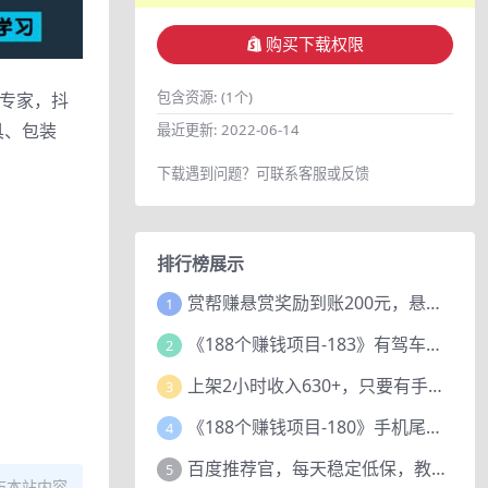
购买下载权限
包含资源:
(1个)
业专家，抖
具、包装
最近更新:
2022-06-14
下载遇到问题？可联系客服或反馈
排行榜展示
赏帮赚悬赏奖励到账200元，悬赏任务多劳多得，人人可做。
1
《188个赚钱项目-183》有驾车评项目，动动小手，复制粘贴赚44元！
2
上架2小时收入630+，只要有手就能做的AI搞钱项目，奶奶看完都能学会!
3
《188个赚钱项目-180》手机尾号测试评分项目，短视频直播日赚200+
4
百度推荐官，每天稳定低保，教程赠上
5
布本站内容