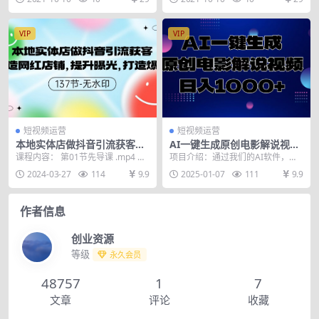
菜，不夸张宣...
冷启动、818...
VIP
VIP
短视频运营
短视频运营
本地实体店做抖音引流获客，
AI一键生成原创电影解说视
打造网红店铺，提升曝光，打
频，日入1000+
课程内容： 第01节先导课 .mp4 第
项目介绍：通过我们的AI软件，可
造爆款-137节无水印
02节1实体店曝光引流目录 .mp4
以一键生成原创电影解说视频，只
2024-03-27
114
9.9
2025-01-07
111
9.9
第...
需几分钟就可以生成...
作者信息
创业资源
等级
永久会员
48757
1
7
文章
评论
收藏