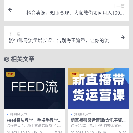
上一篇
抖音卖课，知识变现、大咖教你如何月入100万
（价值699元）
下一篇
张sir账号流量增长课，告别海王流量，让你的流量
更精准
相关文章
VIP
VIP
短视频运营
短视频运营
Feed投放教学，手把手教学，
新直播带货运营课(含电子资
开车烧钱必须自己会！
料)：破冷启动、818算法破
课程亮点 1、纯干货高强度教学 2、
课程介绍： 九月份新直播带货运营
解、高效率带货等
公司内训课程不藏私 3、拒绝割韭
课(含电子资料)，主要内容包括：破
2021-10-10
10
29
2021-10-10
10
29