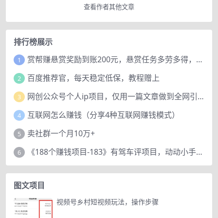
查看作者其他文章
排行榜展示
赏帮赚悬赏奖励到账200元，悬赏任务多劳多得，人人可做。
1
百度推荐官，每天稳定低保，教程赠上
2
网创公众号个人ip项目，仅用一篇文章做到全网引流！
3
互联网怎么赚钱（分享4种互联网赚钱模式）
4
卖社群一个月10万+
5
《188个赚钱项目-183》有驾车评项目，动动小手，复制粘贴赚44元！
6
图文项目
视频号乡村短视频玩法，操作步骤