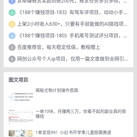
赏帮赚悬赏奖励到账200元，悬赏任务多劳多得，人人可做。
1
《188个赚钱项目-183》有驾车评项目，动动小手，复制粘贴赚44元！
2
上架2小时收入630+，只要有手就能做的AI搞钱项目，奶奶看完都能学会!
3
《188个赚钱项目-180》手机尾号测试评分项目，短视频直播日赚200+
4
百度推荐官，每天稳定低保，教程赠上
5
网创公众号个人ip项目，仅用一篇文章做到全网引流！
6
图文项目
揭秘尤物计划操作思路
一单10块，月赚两三万，你看不起的副业真的很
赚钱
1单变现99！小红书开学季儿童刚需赛道