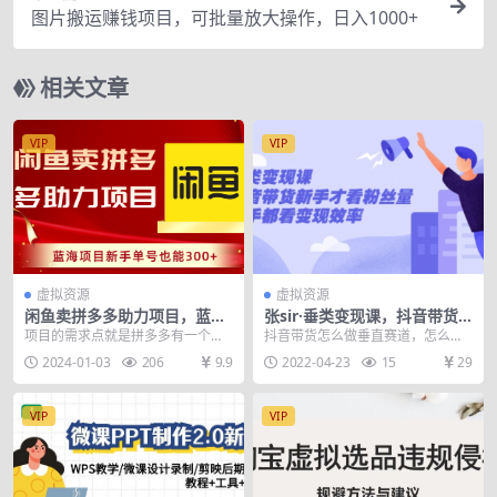
图片搬运赚钱项目，可批量放大操作，日入1000+
相关文章
VIP
VIP
虚拟资源
虚拟资源
闲鱼卖拼多多助力项目，蓝海
张sir·垂类变现课，抖音带货
项目新手单号也能300+
新手才看粉丝量，高手都看变
项目的需求点就是拼多多有一个助
抖音带货怎么做垂直赛道，怎么细
现效率
力领300 500 1000红包的助力活
分垂直赛道，垂直账号前期怎么起
2024-01-03
206
9.9
2022-04-23
15
29
动。但是大...
号 课程目录： 01...
VIP
VIP