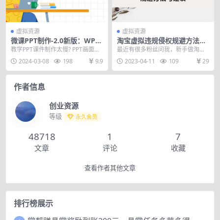
虚拟资源
虚拟资源
微课PPT制作-2.0新版：WPS
淘宝虚拟违规侵权规避方法与
教学/微课设计录制/剪映后期
建议，6个部分详细讲解，做
教学PPT课件制作太慢? PPT画面呈
最近有很多粉丝问我，新手做淘宝
美化/教程+工具+素材
虚拟资源必看
现太LOW? 微课设计不懂得方法? 微
怎么去规避风险和侵权，因为自己
2024-03-08
198
9.9
2023-04-11
109
29
课不...
做了总是违规，所以想...
作者信息
创业资源
等级
永久会员
48718
1
7
文章
评论
收藏
查看作者其他文章
排行榜展示