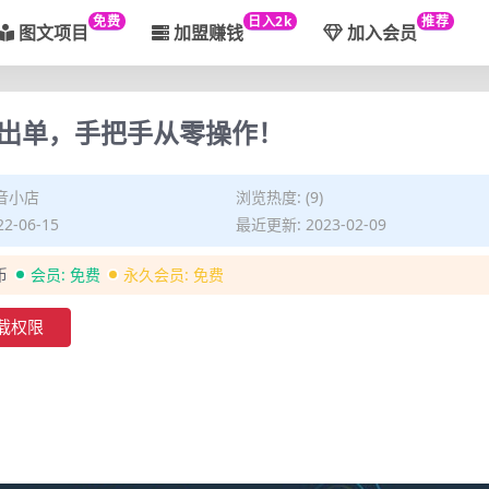
免费
日入2k
推荐
图文项目
加盟赚钱
加入会员
出单，手把手从零操作！
音小店
浏览热度: (9)
2-06-15
最近更新: 2023-02-09
币
会员:
免费
永久会员:
免费
载权限