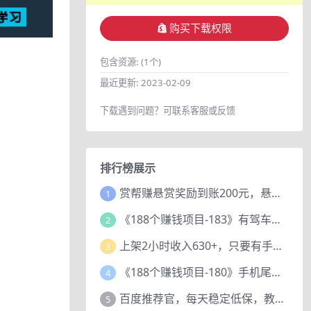
购买下载权限
包含资源:
(1个)
最近更新:
2023-02-09
下载遇到问题？可联系客服或反馈
排行榜展示
赏帮赚悬赏奖励到账200元，悬赏任务多劳多得，人人可做。
1
《188个赚钱项目-183》有驾车评项目，动动小手，复制粘贴赚44元！
2
上架2小时收入630+，只要有手就能做的AI搞钱项目，奶奶看完都能学会!
3
《188个赚钱项目-180》手机尾号测试评分项目，短视频直播日赚200+
4
百度推荐官，每天稳定低保，教程赠上
5