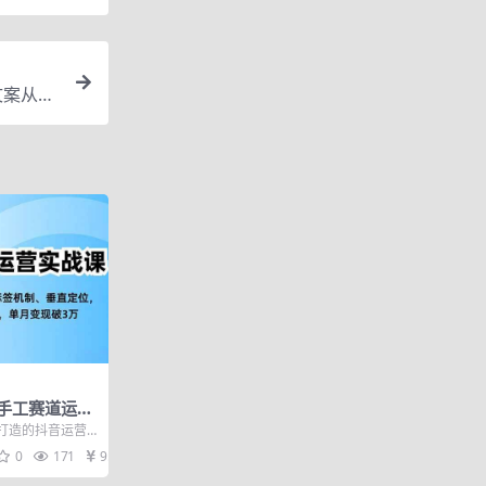
案从0
音手工赛道运营
、标签机制、
打造的抖音运营
起号难题，单
作者常见的时间
0
171
9.9