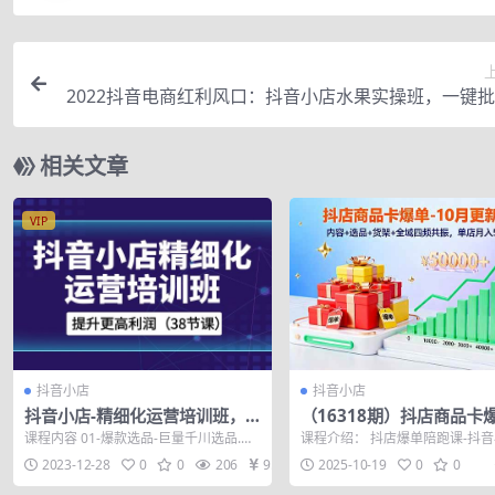
2022抖音电商红利风口：抖音小店水果实操班，一键
品 日发千
相关文章
VIP
抖音小店
抖音小店
抖音小店-精细化运营培训班，
（16318期）抖店商品卡爆
提升更高利润（38节课）
0月新课：内容+选品+货架
课程内容 01-爆款选品-巨量千川选品.mp
课程介绍： 抖店爆单陪跑课-抖
域四频共振，单店月入5w
4 02-爆款选品-罗盘商品排行榜....
单陪跑。涵盖商品卡标准化SOP
2023-12-28
0
0
206
9.9
2025-10-19
0
0
频联动...