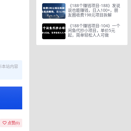
《188个赚钱项目-188》发说
说也能赚钱，日入100+，朋
友圈收费198元项目拆解
《188个赚钱项目-104》一个
闲鱼代抄小项目，单价5元
起，简单轻松人人可做
布本站内容
点赞(
0
)