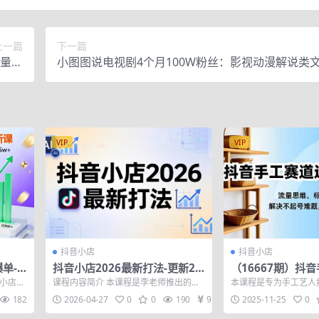
上一篇
下一篇
批量上
小图图说电视剧4个月100W粉丝：影视动漫解说类文
单实操
到1创作流程教学
VIP
VIP
抖音小店
抖音小店
单-1
抖音小店2026最新打法-更新20
（16667期）抖
+全
26：从入驻到爆款裂变，李老师
实战课，流量思维
音小店爆
课程内容简介 本课程是李老师推出的抖
本课程是专为手工艺人
+
拆解拼上抖+1688铺货全流程
垂直定位，解决不
、短视
音小店运营实操课，内容持续更新至202
实战课程，针对手工创
182
2026-04-27
0
0
190
9.9
2025-11-25
0
6年，...
不足、流量低...
月变现破3万