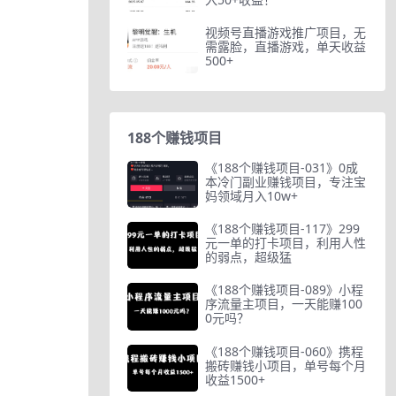
视频号直播游戏推广项目，无
需露脸，直播游戏，单天收益
500+
188个赚钱项目
《188个赚钱项目-031》0成
本冷门副业赚钱项目，专注宝
妈领域月入10w+
《188个赚钱项目-117》299
元一单的打卡项目，利用人性
的弱点，超级猛
《188个赚钱项目-089》小程
序流量主项目，一天能赚100
0元吗？
《188个赚钱项目-060》携程
搬砖赚钱小项目，单号每个月
收益1500+