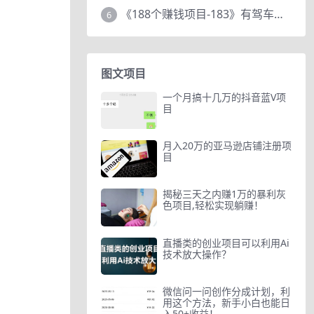
《188个赚钱项目-183》有驾车评项目，动动小手，复制粘贴赚44元！
6
图文项目
一个月搞十几万的抖音蓝V项
目
月入20万的亚马逊店铺注册项
目
揭秘三天之内赚1万的暴利灰
色项目,轻松实现躺赚！
直播类的创业项目可以利用Ai
技术放大操作？
微信问一问创作分成计划，利
用这个方法，新手小白也能日
入50+收益！