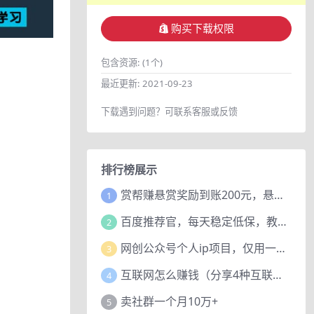
购买下载权限
包含资源:
(1个)
最近更新:
2021-09-23
下载遇到问题？可联系客服或反馈
排行榜展示
赏帮赚悬赏奖励到账200元，悬赏任务多劳多得，人人可做。
1
百度推荐官，每天稳定低保，教程赠上
2
网创公众号个人ip项目，仅用一篇文章做到全网引流！
3
互联网怎么赚钱（分享4种互联网赚钱模式）
4
卖社群一个月10万+
5