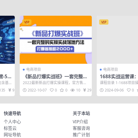
VIP
VIP
电商项目
电商项目
-5
《新品打爆实战班》一套完整的
1688实战运营课
式打法
实操实战落地方法，打爆链接超
基石构建盈利体系
包含基
2022最新新品打爆实操课程，官方售价
课程目录 1-1688项目
利店铺
2000+（28节课)
利店铺
推广四
599元 付费推广花费超过5E+、打爆链
宝代销的5大成功基石 3-
135
9.9
2022-10-07
0
0
10
29
2024-09-06
0
接...
快速导航
关于本站
个人中心
VIP介绍
标签云
客服咨询
网址导航
推广计划