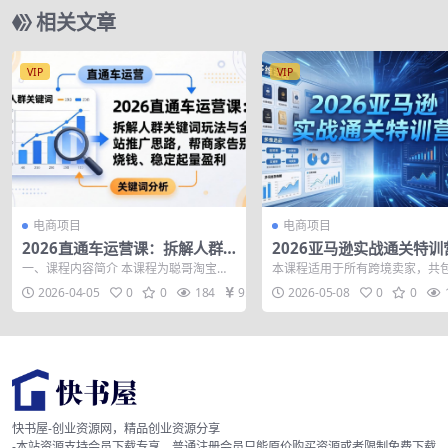
相关文章
VIP
VIP
电商项目
电商项目
2026直通车运营课：拆解人群
2026亚马逊实战通关特训营
关键词玩法与全站推广思路，帮
月8更新，多维选品+渐进
一、课程内容简介 本课程为聪哥淘宝直
本课程适用于所有跨境卖家，共
商家告别烧钱、稳定起量盈利
+AI应用，从0到1打造盈
通车推广解析，专注标准计划实战打
础班、进阶班、微缩打法和品牌
2026-04-05
0
0
184
9.9
2026-05-08
0
0
法，不讲智能...
大课程体系，...
快书屋-创业资源网，精品创业资源分享
-本站资源支持会员下载专享，普通注册会员只能原价购买资源或者限制免费下载