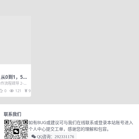
：从0到1，5大
，打造高效盈
操作流程疏导 2-淘
百单店铺...
0
121
9.9
联系我们
如有BUG或建议可与我们在线联系或登录本站账号进入
个人中心提交工单，感谢您的理解和包容。
QQ咨询：292331176