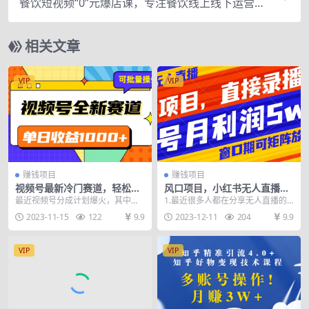
餐饮短视频“0”元爆店课，专注餐饮线上线下运营，
年入百万干货分享
相关文章
VIP
VIP
赚钱项目
赚钱项目
视频号最新冷门赛道，轻松日
风口项目，小红书无人直播带
入1000+，制作简单，可多账
货，直接录播，可矩阵，月入
最近视频号分成计划爆火，其中各
1.最近很多人都在分享无人直播的
号操作
5w+
种赛道层出不穷，但是做到最后都
玩法，而且很赚钱，的确如此， 2.
2023-11-15
122
9.9
2023-12-11
204
9.9
发现没什么效果，我今...
但是大家都忽略...
VIP
VIP