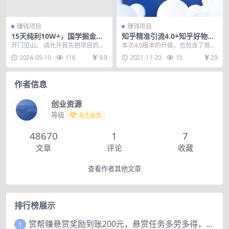
赚钱项目
赚钱项目
15天纯利10W+，国学掘金计
知乎精准引流4.0+知乎好物变
划2024玩法全网首次公开（视
现技术课程：多账号操作，月
开门见山。 请允许我先把项目的
本次4.0版本的升级，也包含了很多
频课程+交付手册）
赚3W+
「内测数据」「成交收益」「合伙
大家从未见过的新玩法，值得期
2024-05-10
116
9.9
2021-11-20
15
29
人报喜」和大家做个简...
待！因为也回访了一...
作者信息
创业资源
等级
永久会员
48670
1
7
文章
评论
收藏
查看作者其他文章
排行榜展示
赏帮赚悬赏奖励到账200元，悬赏任务多劳多得，人人可做。
1